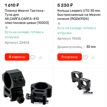
1 610
₽
5 230
₽
Планка Weaver Тактика-
Кольца Leapers UTG 30 мм,
Тула для
быстросъемные на Weaver,
АК,САЙГА,САЙГА-410
низкие (RQ2W3104)
пластиковое цевье (10003)
Есть на складе, готово к
Есть на складе, готово к
отгрузке
отгрузке
Артикул
19635
Артикул
22454
30 мм
Диаметр колец
—
В корзину
В корзину