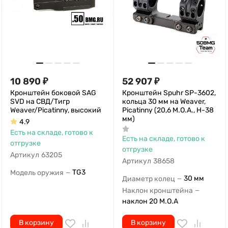
10 890
₽
52 907
₽
Кронштейн боковой SAG
Кронштейн Spuhr SP-3602,
SVD на СВД/Тигр
кольца 30 мм на Weaver,
Weaver/Picatinny, высокий
Picatinny (20,6 M.O.A., H-38
мм)
4.9
Есть на складе, готово к
Есть на складе, готово к
отгрузке
отгрузке
Артикул
63205
Артикул
38658
TG3
Модель оружия
—
30 мм
Диаметр колец
—
Наклон кронштейна
—
наклон 20 M.O.A
В корзину
В корзину