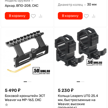
Модель оружия
—
30 мм
Диаметр колец
—
Архар, ВПО-208, СКС
В корзину
В корзину
5 490
₽
5 230
₽
Боковой кронштейн ЭСТ
Кольца Leapers UTG 25.4
Weaver на MP-163, СКС
мм, быстросъемные на
Weaver, высокие