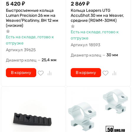
5 420
₽
2 869
₽
Быстросъемные кольца
Кольца Leapers UTG
Luman Precision 26 мм на
AccuShot 30 мм на Weaver,
Weaver/Picatinny, BH 12 мм
средние (RGWM-30M4)
(низкие)
Есть на складе, готово к
Есть на складе, готово к
отгрузке
отгрузке
Артикул
18593
Артикул
39625
30 мм
Диаметр колец
—
25,4 мм
Диаметр колец
—
В корзину
В корзину