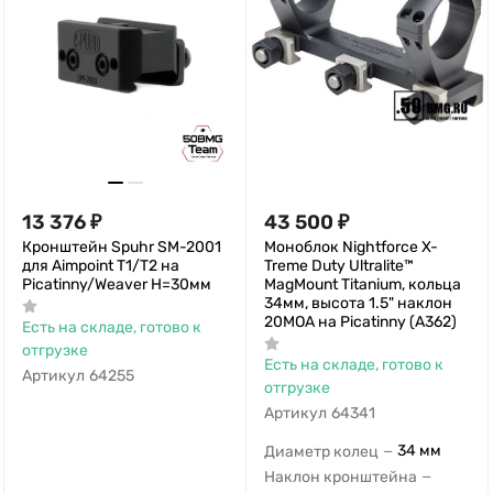
13 376
₽
43 500
₽
Кронштейн Spuhr SM-2001
Моноблок Nightforce X-
для Aimpoint T1/T2 на
Treme Duty Ultralite™
Picatinny/Weaver H=30мм
MagMount Titanium, кольца
34мм, высота 1.5" наклон
20МОА на Picatinny (A362)
Есть на складе, готово к
отгрузке
Есть на складе, готово к
Артикул
64255
отгрузке
Артикул
64341
34 мм
Диаметр колец
—
Наклон кронштейна
—