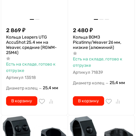
2 869
₽
2 480
₽
Кольца Leapers UTG
Кольца ВОМЗ
AccuShot 25.4 мм на
Picatinny/Weaver 26 мм,
Weaver, средние (RGWM-
низкие (алюминий)
25M4)
Есть на складе, готово к
Есть на складе, готово к
отгрузке
отгрузке
Артикул
71839
Артикул
13518
25,4 мм
Диаметр колец
—
25,4 мм
Диаметр колец
—
В корзину
В корзину