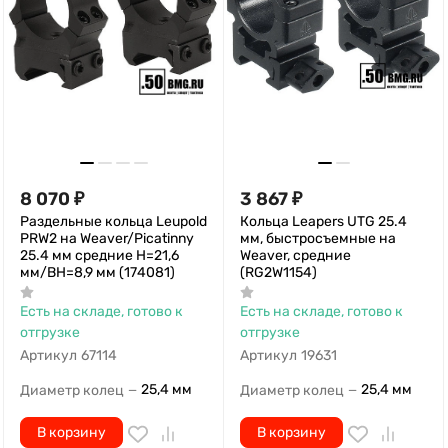
8 070
₽
3 867
₽
Раздельные кольца Leupold
Кольца Leapers UTG 25.4
PRW2 на Weaver/Picatinny
мм, быстросъемные на
25.4 мм средние H=21,6
Weaver, средние
мм/BH=8,9 мм (174081)
(RG2W1154)
Есть на складе, готово к
Есть на складе, готово к
отгрузке
отгрузке
Артикул
67114
Артикул
19631
25,4 мм
25,4 мм
Диаметр колец
Диаметр колец
—
—
В корзину
В корзину