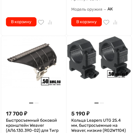
АК
Модель оружия
—
В корзину
В корзину
17 700
₽
5 190
₽
Быстросъемный боковой
Кольца Leapers UTG 25.4
кронштейн Weaver
мм, быстросъемные на
(АЛ6.130.390-02) для Тигр
Weaver, низкие (RG2W1104)