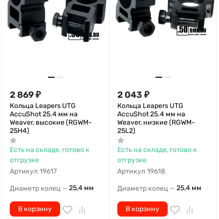
2 869
₽
2 043
₽
Кольца Leapers UTG
Кольца Leapers UTG
AccuShot 25.4 мм на
AccuShot 25.4 мм на
Weaver, высокие (RGWM-
Weaver, низкие (RGWM-
25H4)
25L2)
Есть на складе, готово к
Есть на складе, готово к
отгрузке
отгрузке
Артикул
19617
Артикул
19618
25,4 мм
25,4 мм
Диаметр колец
Диаметр колец
—
—
В корзину
В корзину