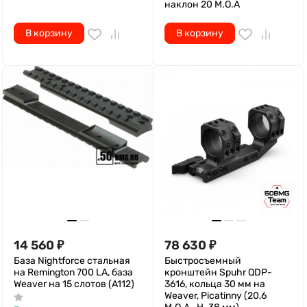
наклон 20 M.O.A
В корзину
В корзину
14 560
₽
78 630
₽
База Nightforce стальная
Быстросъемный
на Remington 700 LA, база
кронштейн Spuhr QDP-
Weaver на 15 слотов (A112)
3616, кольца 30 мм на
Weaver, Picatinny (20,6