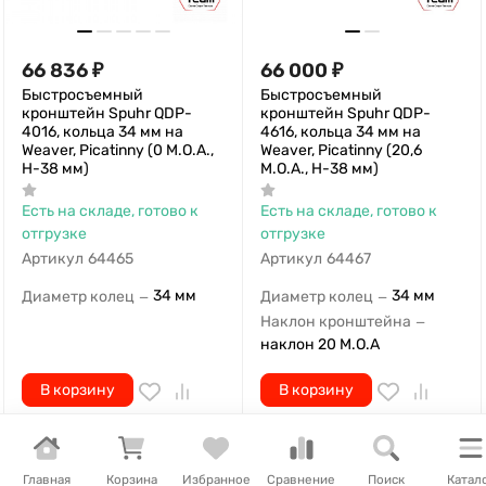
66 836
₽
66 000
₽
Быстросъемный
Быстросъемный
кронштейн Spuhr QDP-
кронштейн Spuhr QDP-
4016, кольца 34 мм на
4616, кольца 34 мм на
Weaver, Picatinny (0 M.O.A.,
Weaver, Picatinny (20,6
H-38 мм)
M.O.A., H-38 мм)
Есть на складе, готово к
Есть на складе, готово к
отгрузке
отгрузке
Артикул
64465
Артикул
64467
34 мм
34 мм
Диаметр колец
Диаметр колец
—
—
Наклон кронштейна
—
наклон 20 M.O.A
В корзину
В корзину
Главная
Корзина
Избранное
Сравнение
Поиск
Катал