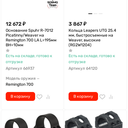
12 672
₽
3 867
₽
Основание Spuhr R-7012
Кольца Leapers UTG 25.4
Picatinny/Weaver на
мм, быстросъемные на
Remington 700 LA L=195мм
Weaver, высокие
ВН=10мм
(RG2W1204)
Есть на складе, готово к
Есть на складе, готово к
отгрузке
отгрузке
Артикул
66937
Артикул
64120
Модель оружия
—
Remington 700
В корзину
В корзину