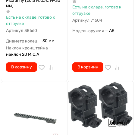
Picatinny (20,6 M.O.A., H-30
мм)
Есть на складе, готово к
отгрузке
Есть на складе, готово к
Артикул
71604
отгрузке
Артикул
38660
АК
Модель оружия
—
30 мм
Диаметр колец
—
Наклон кронштейна
—
наклон 20 M.O.A
В корзину
В корзину