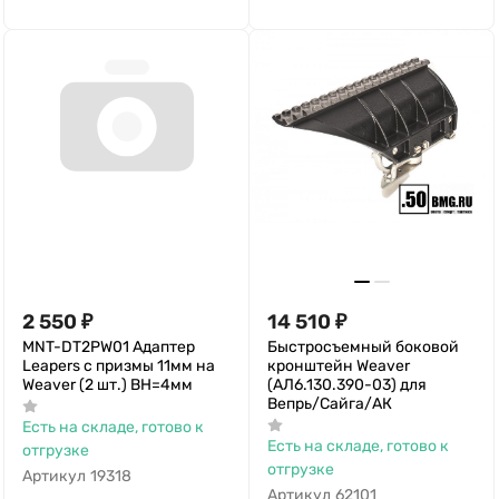
2 550
₽
14 510
₽
MNT-DT2PW01 Адаптер
Быстросъемный боковой
Leapers с призмы 11мм на
кронштейн Weaver
Weaver (2 шт.) ВН=4мм
(АЛ6.130.390-03) для
Вепрь/Сайга/АК
Есть на складе, готово к
Есть на складе, готово к
отгрузке
отгрузке
Артикул
19318
Артикул
62101