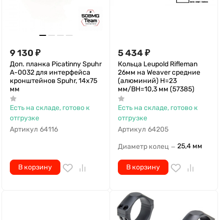
9 130
₽
5 434
₽
Доп. планка Picatinny Spuhr
Кольца Leupold Rifleman
A-0032 для интерфейса
26мм на Weaver средние
кронштейнов Spuhr, 14х75
(алюминий) Н=23
мм
мм/BH=10,3 мм (57385)
Есть на складе, готово к
Есть на складе, готово к
отгрузке
отгрузке
Артикул
64116
Артикул
64205
25,4 мм
Диаметр колец
—
В корзину
В корзину