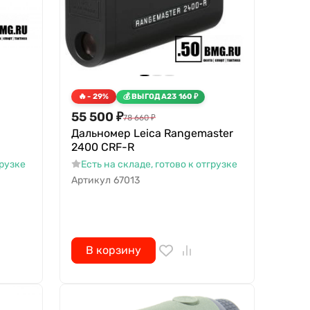
- 29%
ВЫГОДА
23 160
₽
55 500
₽
78 660
₽
Дальномер Leica Rangemaster
2400 CRF-R
грузке
Есть на складе, готово к отгрузке
Артикул
67013
В корзину