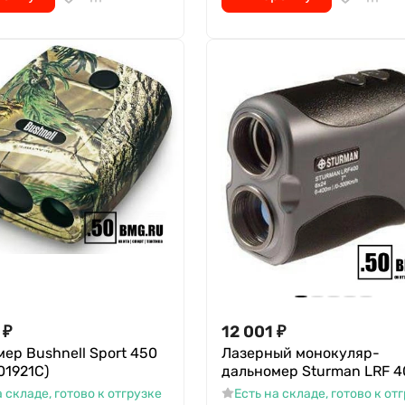
₽
12 001
₽
ер Bushnell Sport 450
Лазерный монокуляр-
01921C)
дальномер Sturman LRF 4
а складе, готово к отгрузке
Есть на складе, готово к от