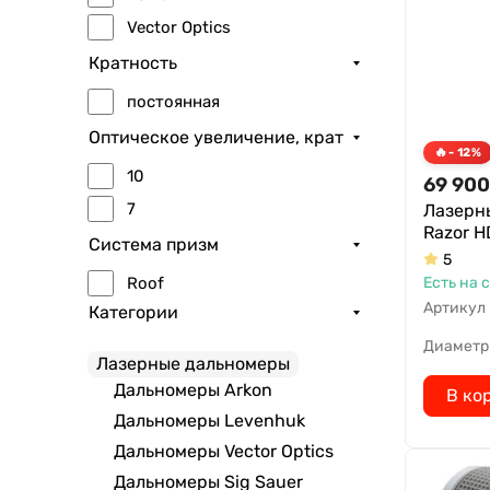
Vector Optics
Кратность
постоянная
Оптическое увеличение, крат
- 12%
10
69 900
7
Лазерн
Razor H
Система призм
5
Roof
Есть на 
Артикул
Категории
Диаметр
Лазерные дальномеры
Дальномеры Arkon
В ко
Дальномеры Levenhuk
Дальномеры Vector Optics
Дальномеры Sig Sauer