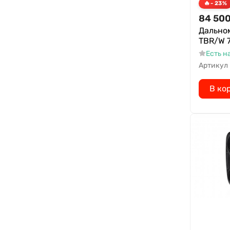
- 23%
84 50
Дально
TBR/W 7
Есть н
Артикул
В ко