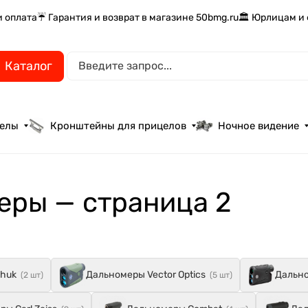
и оплата
☔ Гарантия и возврат в магазине 50bmg.ru
🏛️ Юрлицам и
Каталог
целы
Кронштейны для прицелов
Ночное видение
еры — страница 2
huk
Дальномеры Vector Optics
Дально
(2 шт)
(5 шт)