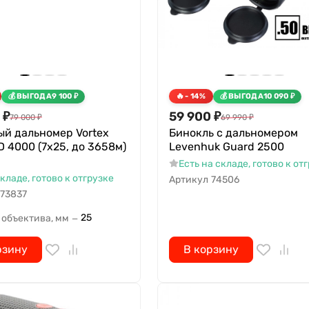
ВЫГОДА
9 100
₽
- 14%
ВЫГОДА
10 090
₽
₽
59 900
₽
79 000
₽
69 990
₽
ый дальномер Vortex
Бинокль с дальномером
D 4000 (7x25, до 3658м)
Levenhuk Guard 2500
Есть на складе, готово к от
складе, готово к отгрузке
Артикул
74506
73837
25
 объектива, мм
—
рзину
В корзину