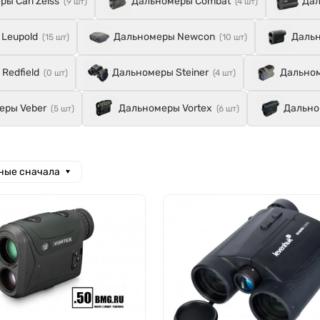
ы Carl Zeiss
Дальномеры Combat
Дал
(9 шт)
(4 шт)
Leupold
Дальномеры Newcon
Дальн
(15 шт)
(10 шт)
Redfield
Дальномеры Steiner
Дальном
(0 шт)
(4 шт)
еры Veber
Дальномеры Vortex
Дально
(5 шт)
(6 шт)
ные сначала