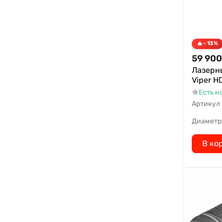
- 13%
59 900
Лазерн
Viper H
Есть н
Артикул
Диаметр
В ко