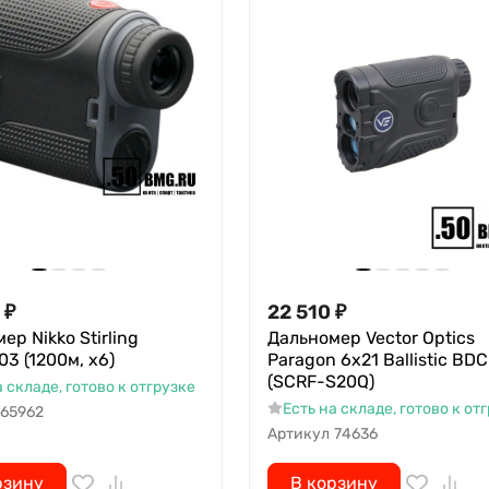
₽
22 510
₽
ер Nikko Stirling
Дальномер Vector Optics
3 (1200м, х6)
Paragon 6x21 Ballistic BDC
(SCRF-S20Q)
а складе, готово к отгрузке
Есть на складе, готово к от
65962
Артикул
74636
рзину
В корзину