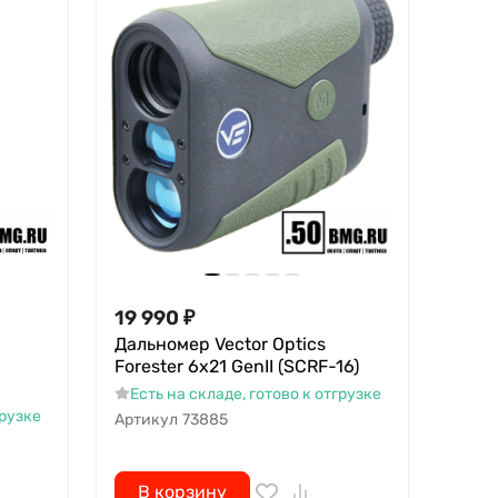
19 990
₽
Дальномер Vector Optics
Forester 6x21 GenII (SCRF-16)
Есть на складе, готово к отгрузке
грузке
Артикул
73885
В корзину