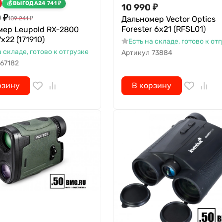
ВЫГОДА
24 741
₽
10 990
₽
0
₽
Дальномер Vector Optics
109 241
₽
Forester 6x21 (RFSL01)
мер Leupold RX-2800
х22 (171910)
Есть на складе, готово к от
а складе, готово к отгрузке
Артикул
73884
67182
рзину
В корзину