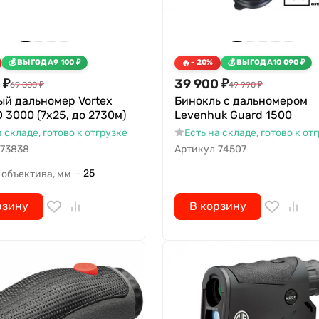
ВЫГОДА
9 100
₽
- 20%
ВЫГОДА
10 090
₽
₽
39 900
₽
69 000
₽
49 990
₽
ый дальномер Vortex
Бинокль с дальномером
D 3000 (7x25, до 2730м)
Levenhuk Guard 1500
а складе, готово к отгрузке
Есть на складе, готово к от
73838
Артикул
74507
25
 объектива, мм
—
рзину
В корзину