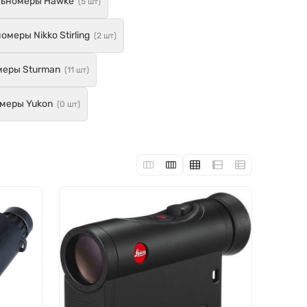
ьномеры Hawke
(5 шт)
омеры Nikko Stirling
(2 шт)
еры Sturman
(11 шт)
меры Yukon
(0 шт)