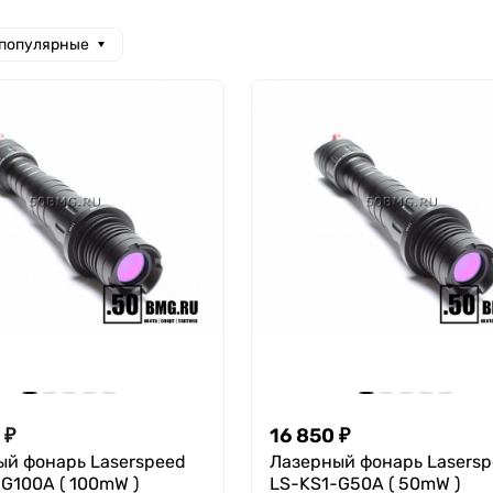
 популярные
₽
16 850
₽
ый фонарь Laserspeed
Лазерный фонарь Lasers
G100A ( 100mW )
LS-KS1-G50A ( 50mW )