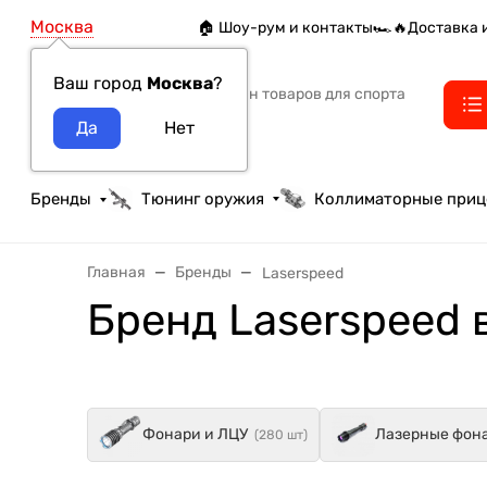
Москва
🏠 Шоу-рум и контакты
🏎️🔥Доставка 
Ваш город
Москва
?
Интернет-магазин товаров для спорта
тактики и охоты
Бренды
Тюнинг оружия
Коллиматорные при
Главная
Бренды
Laserspeed
Бренд Laserspeed 
Фонари и ЛЦУ
Лазерные фон
(280 шт)