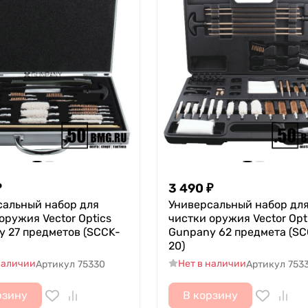
₽
3 490
₽
сальный набор для
Универсальный набор дл
оружия Vector Optics
чистки оружия Vector Opt
y 27 предметов (SCCK-
Gunpany 62 предмета (SC
20)
наличии
Нет в наличии
Артикул
75330
Артикул
753
рзину
В корзину