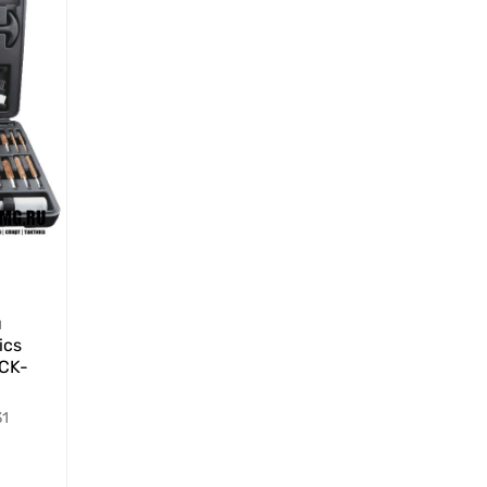
я
ics
CK-
31