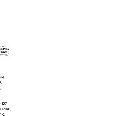
ый
К
16
-127,
ПО-148,
ПК,