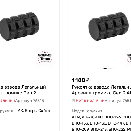
1 188
₽
ка взвода Легальный
Рукоятка взвода Легальн
л тромикс Gen 2
Арсенал тромикс Gen 2 А
наличии
Нет в наличии
Артикул
76515
Артикул
765
АК, Вепрь, Сайга
оружия
Модель оружия
—
—
АКМ, АК-74, АКС, ВПО-126, ВПО
ВПО-133, ВПО-136, ВПО-147, В
ВПО-209, ВПО-213, ВПО-222, Р