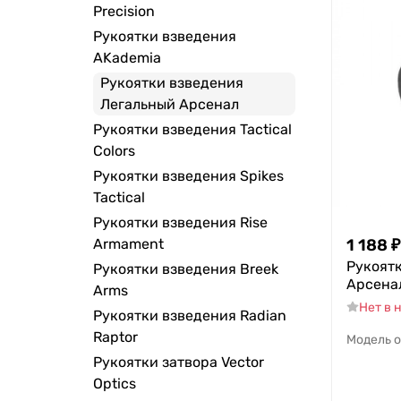
Precision
Рукоятки взведения
AKademia
Рукоятки взведения
Легальный Арсенал
Рукоятки взведения Tactical
Colors
Рукоятки взведения Spikes
Tactical
Рукоятки взведения Rise
1 188
₽
Armament
Рукоят
Рукоятки взведения Breek
Арсена
Arms
Нет в 
Рукоятки взведения Radian
Raptor
Модель 
Рукоятки затвора Vector
Optics