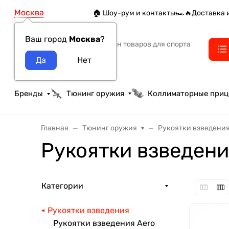
Москва
🏠 Шоу-рум и контакты
🏎️🔥Доставка 
Ваш город
Москва
?
Интернет-магазин товаров для спорта
тактики и охоты
Бренды
Тюнинг оружия
Коллиматорные при
Главная
Тюнинг оружия
Рукоятки взведени
Рукоятки взведен
Категории
Рукоятки взведения
Рукоятки взведения Aero