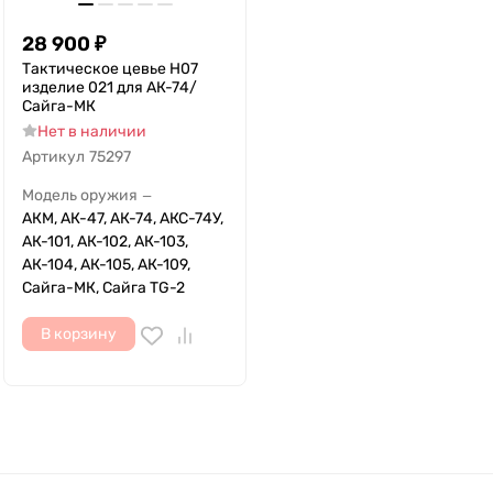
28 900
₽
Тактическое цевье H07
изделие 021 для АК-74/
Сайга-МК
Нет в наличии
Артикул
75297
Модель оружия
—
АКМ, АК-47, АК-74, АКС-74У,
АК-101, АК-102, АК-103,
АК-104, АК-105, АК-109,
Сайга-МК, Сайга TG-2
В корзину