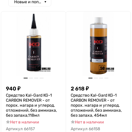
Новые и популярные
940
₽
2 618
₽
Средство Kal-Gard KG-1
Средство Kal-Gard KG-1
CARBON REMOVER - от
CARBON REMOVER - от
порох. нагара и углерод.
порох. нагара и углерод.
отложений, без аммиака,
отложений, без аммиака,
без запаха,118мл
без запаха, 454мл
Нет в наличии
Нет в наличии
Артикул
66157
Артикул
66158