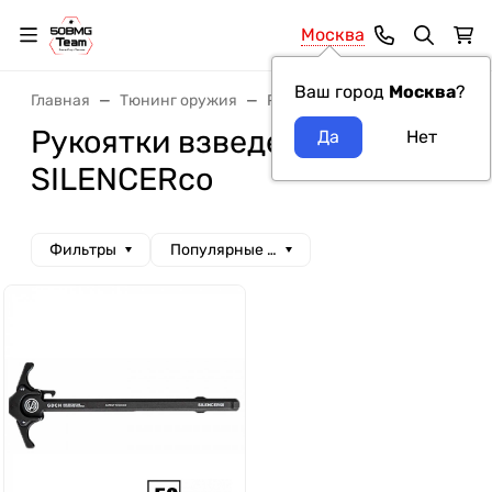
Москва
Ваш город
Москва
?
Главная
Тюнинг оружия
Рукоятки взведения
Руко
Рукоятки взведения
SILENCERco
Фильтры
Популярные сначала