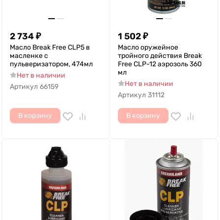
2 734
₽
1 502
₽
Масло Break Free CLP5 в
Масло оружейное
масленке с
тройного действия Break
пульверизатором, 474мл
Free CLP-12 аэрозоль 360
мл
Нет в наличии
Нет в наличии
Артикул
66159
Артикул
31112
В корзину
В корзину