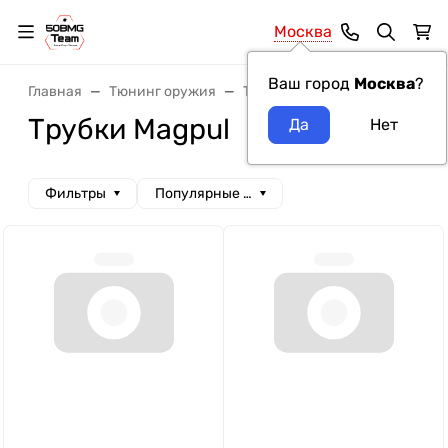
Москва
Ваш город
Москва
?
Главная
Тюнинг оружия
Трубки для прикладов
Тру
Трубки Magpul
Фильтры
Популярные сначала