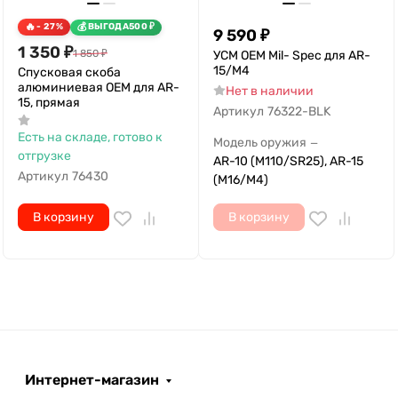
- 27%
ВЫГОДА
500
₽
9 590
₽
1 350
₽
1 850
₽
УСМ OEM Mil- Spec для AR-
15/M4
Спусковая скоба
алюминиевая OEM для AR-
Нет в наличии
15, прямая
Артикул
76322-BLK
Есть на складе, готово к
Модель оружия
—
отгрузке
AR-10 (M110/SR25), AR-15
Артикул
76430
(M16/M4)
В корзину
В корзину
Интернет-магазин