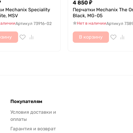
₽
4 850
₽
и Mechanix Speciality
Перчатки Mechanix The Or
ite, MSV
Black, MG-05
наличии
Нет в наличии
Артикул
73916-02
Артикул
738
рзину
В корзину
Покупателям
Условия доставки и
оплаты
Гарантия и возврат