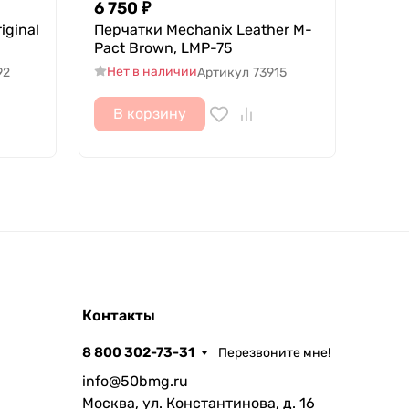
6 750
₽
iginal
Перчатки Mechanix Leather M-
Pact Brown, LMP-75
Нет в наличии
92
Артикул
73915
В корзину
Контакты
8 800 302-73-31
Перезвоните мне!
info@50bmg.ru
Москва, ул. Константинова, д. 16