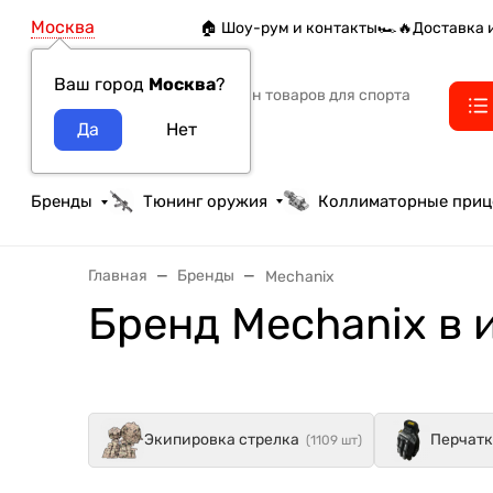
Москва
🏠 Шоу-рум и контакты
🏎️🔥Доставка 
Ваш город
Москва
?
Интернет-магазин товаров для спорта
тактики и охоты
Бренды
Тюнинг оружия
Коллиматорные при
Главная
Бренды
Mechanix
Бренд Mechanix в 
Экипировка стрелка
Перчат
(1109 шт)