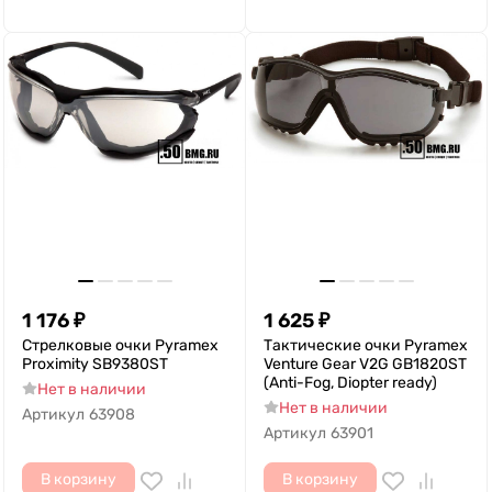
1 176
₽
1 625
₽
Стрелковые очки Pyramex
Тактические очки Pyramex
Proximity SB9380ST
Venture Gear V2G GB1820ST
(Anti-Fog, Diopter ready)
Нет в наличии
Нет в наличии
Артикул
63908
Артикул
63901
В корзину
В корзину