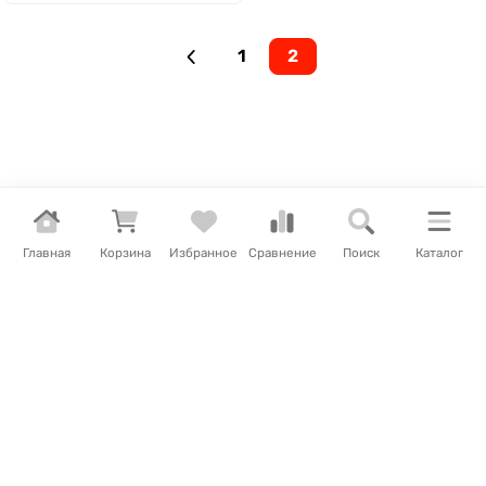
1
2
Главная
Корзина
Избранное
Сравнение
Поиск
Каталог
Интернет-магазин
Покупателям
Контакты
8 800 302-73-31
Перезвоните мне!
info@50bmg.ru
Москва, ул. Константинова, д. 16
Пн—Пт 09:00 – 19:00