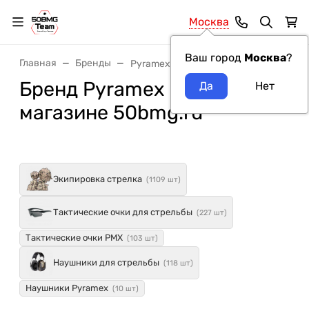
Москва
Ваш город
Москва
?
Главная
Бренды
Pyramex
Бренд Pyramex в интернет-
магазине 50bmg.ru
Экипировка стрелка
(1109 шт)
Тактические очки для стрельбы
(227 шт)
Тактические очки PMX
(103 шт)
Наушники для стрельбы
(118 шт)
Наушники Pyramex
(10 шт)