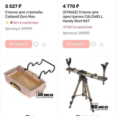
5 527
₽
4 770
₽
Станок для стрельбы
(574662) Станок для
Caldwell Zero Max
пристрелки CALDWELL
Handy Rest NXT
4
Нет в наличии
Нет в наличии
Артикул
34949
Артикул
34950
В корзину
В корзину