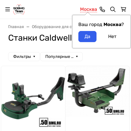
Москва
Ваш город
Москва
?
Главная
Оборудование для стрельбы и пристрелки
Пр
Станки Caldwell
Фильтры
Популярные сначала