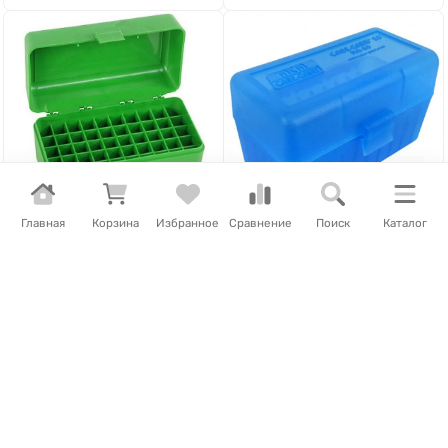
Главная
Корзина
Избранное
Сравнение
Поиск
Каталог
583
₽
880
₽
Кейс для патронов MTM
Кейс для патронов MTM
RS-S-50-10
RS-S-50-24
Нет в наличии
Нет в наличии
Артикул
71457
Артикул
71458
В корзину
В корзину