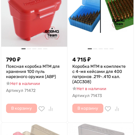
790
₽
4 715
₽
Поясная коробка MTM для
Коробка MTM в комплекте
хранения 100 пуль
с 4-мя кейсами для 400
нарезного оружия (ABP)
патронов .219-.410 кал.
(ACC308)
Нет в наличии
Нет в наличии
Артикул
71472
Артикул
71473
В корзину
В корзину