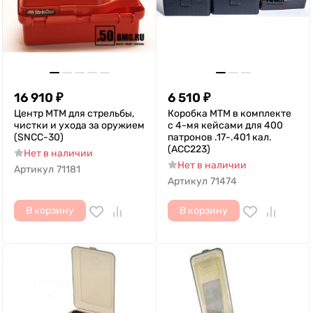
16 910
₽
6 510
₽
Центр MTM для стрельбы,
Коробка MTM в комплекте
чистки и ухода за оружием
с 4-мя кейсами для 400
(SNCC-30)
патронов .17-.401 кал.
(ACC223)
Нет в наличии
Нет в наличии
Артикул
71181
Артикул
71474
В корзину
В корзину