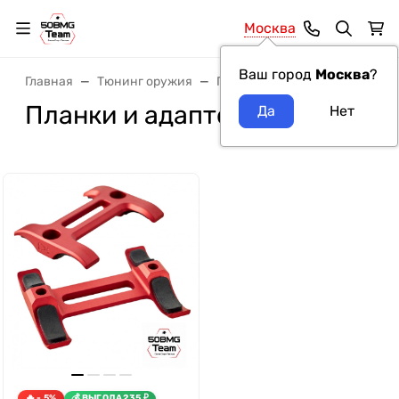
Москва
Ваш город
Москва
?
Главная
Тюнинг оружия
Планки и накладки
Планк
Планки и адаптеры РТМ
- 5%
ВЫГОДА
235
₽