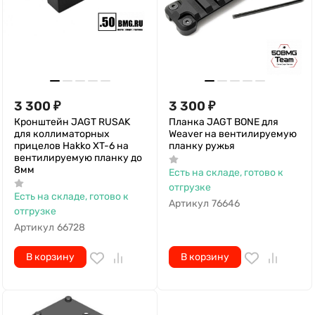
3 300
₽
3 300
₽
Кронштейн JAGT RUSAK
Планка JAGT BONE для
для коллиматорных
Weaver на вентилируемую
прицелов Hakko XT-6 на
планку ружья
вентилируемую планку до
8мм
Есть на складе, готово к
отгрузке
Есть на складе, готово к
Артикул
76646
отгрузке
Артикул
66728
В корзину
В корзину