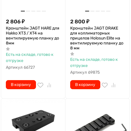
2 806
₽
2 800
₽
Кронштейн JAGT HARE для
Кронштейн JAGT DRAKE
Hakko XT3 / XT4 на
для коллиматорных
вентилируемую планку до
прицелов Holosun Elite на
8мм
вентилируемую планку до
8 мм
Есть на складе, готово к
Есть на складе, готово к
отгрузке
отгрузке
Артикул
66727
Артикул
69875
В корзину
В корзину