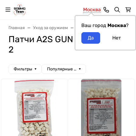
Москва
Ваш город
Москва
?
Главная
Уход за оружием
Патчи, салфетки, тампоны
Патчи A2S GUN — страница
2
Фильтры
Популярные сначала