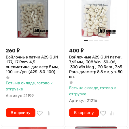
260
₽
400
₽
Войлочные патчи A2S GUN
Войлочные A2S GUN патчи,
.177, .17 Rem, 4,5
7,62 мм, .308 Win., 30-06,
пневматика, диаметр 5 мм,
.300 Win.Mag., .30 Rem., 7,65
100 шт./уп. (A2S-5,0-100)
Para, диаметр 8,5 мм, уп. 50
шт.
Есть на складе, готово к
Есть на складе, готово к
отгрузке
отгрузке
Артикул
21199
Артикул
21216
В корзину
В корзину