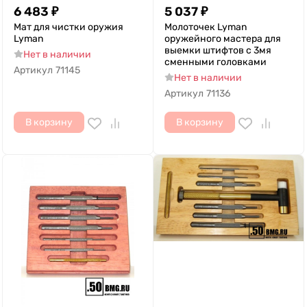
6 483
₽
5 037
₽
Мат для чистки оружия
Молоточек Lyman
Lyman
оружейного мастера для
выемки штифтов c 3мя
Нет в наличии
сменными головками
Артикул
71145
Нет в наличии
Артикул
71136
В корзину
В корзину