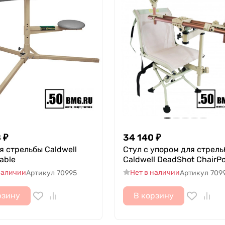
8
₽
34 140
₽
я стрельбы Caldwell
Стул с упором для стрел
Table
Caldwell DeadShot ChairP
наличии
Нет в наличии
Артикул
70995
Артикул
709
рзину
В корзину