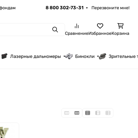
8 800 302-73-31
 фондам
Перезвоните мне!
Поиск
Сравнение
Избранное
Корзина
Лазерные дальномеры
Бинокли
Зрительные 