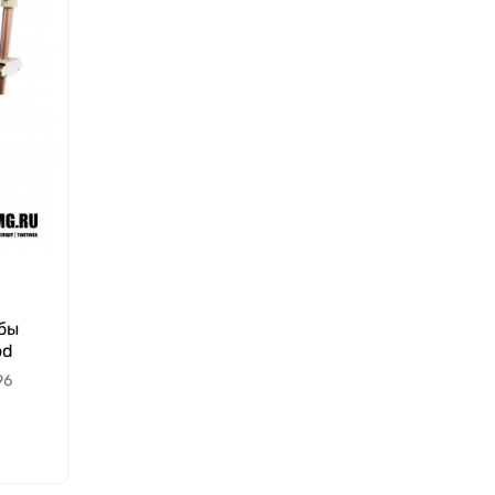
ьбы
od
96