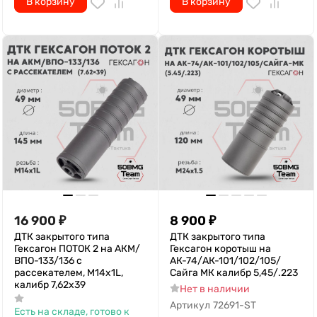
В корзину
В корзину
16 900
₽
8 900
₽
ДТК закрытого типа
ДТК закрытого типа
Гексагон ПОТОК 2 на АКМ/
Гексагон коротыш на
ВПО-133/136 с
АК-74/АК-101/102/105/
рассекателем, М14х1L,
Сайга МК калибр 5,45/.223
калибр 7,62х39
Нет в наличии
Артикул
72691-ST
Есть на складе, готово к