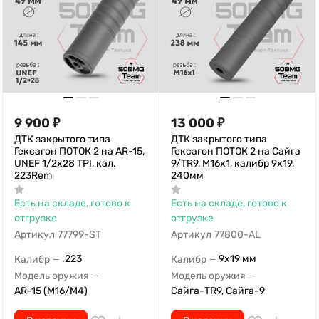
9 900
₽
13 000
₽
ДТК закрытого типа
ДТК закрытого типа
Гексагон ПОТОК 2 на AR-15,
Гексагон ПОТОК 2 на Сайга
UNEF 1/2х28 TPI, кал.
9/TR9, М16х1, калибр 9х19,
223Rem
240мм
Есть на складе, готово к
Есть на складе, готово к
отгрузке
отгрузке
Артикул
77799-ST
Артикул
77800-AL
.223
9x19 мм
Калибр
Калибр
—
—
Модель оружия
Модель оружия
—
—
AR-15 (M16/M4)
Сайга-TR9, Сайга-9