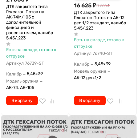
16 625
₽
17 200
₽
ДТК закрытого типа
Гексагон Поток на
ДТК закрытого типа
АК-74M/105 с
Гексагон Поток на АК-12
дополнительной
gen.1/2 стандарт, калибр
фиксацией и
5,45/.223
рассекателем, калибр
5,45/.223
Есть на складе, готово к
отгрузке
Есть на складе, готово к
Артикул
76740-ST
отгрузке
Артикул
76739-ST
5,45х39
Калибр
—
Модель оружия
—
5,45х39
Калибр
—
АК-12 gen.1/2
Модель оружия
—
АК-74, АК-105
В корзину
В корзину