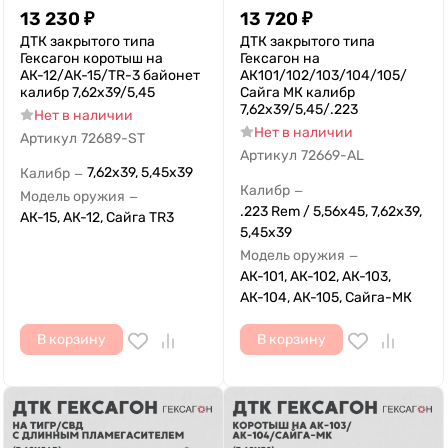
13 230
₽
13 720
₽
ДТК закрытого типа
ДТК закрытого типа
Гексагон коротыш на
Гексагон на
АК-12/АК-15/TR-3 байонет
АК101/102/103/104/105/
калибр 7,62х39/5,45
Сайга МК калибр
7,62х39/5,45/.223
Нет в наличии
Нет в наличии
Артикул
72689-ST
Артикул
72669-AL
7,62x39, 5,45x39
Калибр
—
Калибр
—
Модель оружия
—
.223 Rem / 5,56x45, 7,62x39,
АК-15, АК-12, Сайга TR3
5,45x39
Модель оружия
—
АК-101, АК-102, АК-103,
АК-104, АК-105, Сайга-МК
В корзину
В корзину