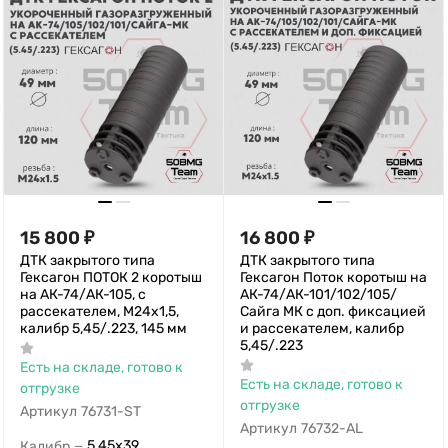
15 800
₽
16 800
₽
ДТК закрытого типа
ДТК закрытого типа
Гексагон ПОТОК 2 коротыш
Гексагон Поток коротыш на
на АК-74/АК-105, с
АК-74/АК-101/102/105/
рассекателем, М24х1,5,
Сайга МК с доп. фиксацией
калибр 5,45/.223, 145 мм
и рассекателем, калибр
5,45/.223
Есть на складе, готово к
Есть на складе, готово к
отгрузке
отгрузке
Артикул
76731-ST
Артикул
76732-AL
5,45х39
Калибр
—