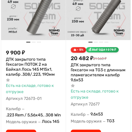
- 5%
ВЫГОДА
1 078
₽
9 900
₽
20 482
₽
21 560
₽
ДТК закрытого типа
Гексагон ПОТОК 2 на
ДТК закрытого типа
Байкал Лось 145 М15х1,
Гексагон на TG3 с длинным
калибр .308/.223, 190мм
пламегасителем калибр
9,6х53
Есть на складе, готово к
Есть на складе, готово к
отгрузке
отгрузке
Артикул
72673-01
Артикул
72677
Калибр
—
9,6х53
Калибр
—
.223 Rem / 5,56x45, .308 Win
TG3
Модель оружия
Лось 145
—
Модель оружия
—