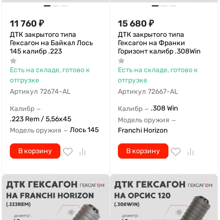
11 760
₽
15 680
₽
ДТК закрытого типа
ДТК закрытого типа
Гексагон на Байкал Лось
Гексагон на Франки
145 калибр .223
Горизонт калибр .308Win
Есть на складе, готово к
Есть на складе, готово к
отгрузке
отгрузке
Артикул
72674-AL
Артикул
72667-AL
.308 Win
Калибр
Калибр
—
—
.223 Rem / 5,56x45
Модель оружия
—
Лось 145
Модель оружия
Franchi Horizon
—
В корзину
В корзину