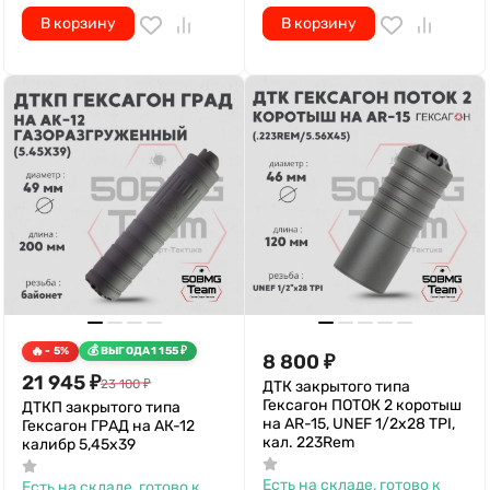
В корзину
В корзину
- 5%
ВЫГОДА
1 155
₽
8 800
₽
21 945
₽
23 100
₽
ДТК закрытого типа
Гексагон ПОТОК 2 коротыш
ДТКП закрытого типа
на AR-15, UNEF 1/2х28 TPI,
Гексагон ГРАД на АК-12
кал. 223Rem
калибр 5,45х39
Есть на складе, готово к
Есть на складе, готово к