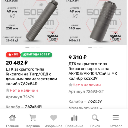
- 5%
ВЫГОДА
1 078
₽
9 310
₽
20 482
₽
ДТК закрытого типа
Гексагон коротыш на
ДТК закрытого типа
АК-103/АК-104/Сайга МК
Гексагон на Тигр/СВД с
калибр 7,62х39
длинным пламегасителем
калибр 7,62х54R
Нет в наличии
Нет в наличии
Артикул
72693-ST
Артикул
72676
7,62x39
Калибр
—
7,62x54R
Калибр
—
Модель оружия
—
TG3
Модель оружия
—
АК-103, АК-104, Сайга-МК
В корзину
В корзину
Главная
Корзина
Избранное
Сравнение
Поиск
Каталог