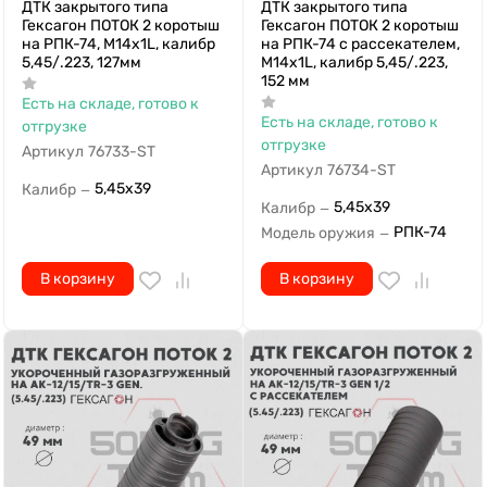
ДТК закрытого типа
ДТК закрытого типа
Гексагон ПОТОК 2 коротыш
Гексагон ПОТОК 2 коротыш
на РПК-74, М14х1L, калибр
на РПК-74 с рассекателем,
5,45/.223, 127мм
М14х1L, калибр 5,45/.223,
152 мм
Есть на складе, готово к
Есть на складе, готово к
отгрузке
отгрузке
Артикул
76733-ST
Артикул
76734-ST
5,45х39
Калибр
—
5,45х39
Калибр
—
РПК-74
Модель оружия
—
В корзину
В корзину