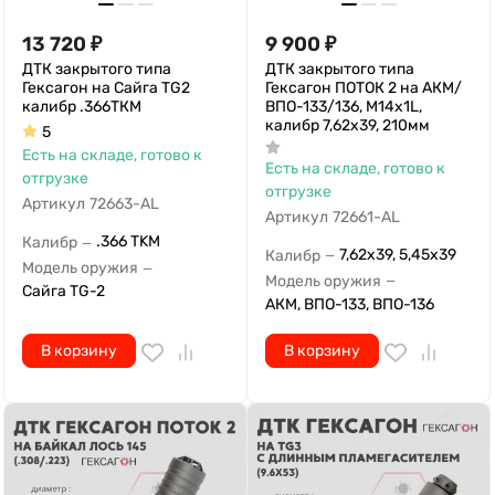
13 720
₽
9 900
₽
ДТК закрытого типа
ДТК закрытого типа
Гексагон на Сайга TG2
Гексагон ПОТОК 2 на АКМ/
калибр .366ТКМ
ВПО-133/136, М14х1L,
калибр 7,62х39, 210мм
5
Есть на складе, готово к
Есть на складе, готово к
отгрузке
отгрузке
Артикул
72663-AL
Артикул
72661-AL
.366 TKM
Калибр
—
7,62x39, 5,45x39
Калибр
—
Модель оружия
—
Модель оружия
—
Сайга TG-2
АКМ, ВПО-133, ВПО-136
В корзину
В корзину