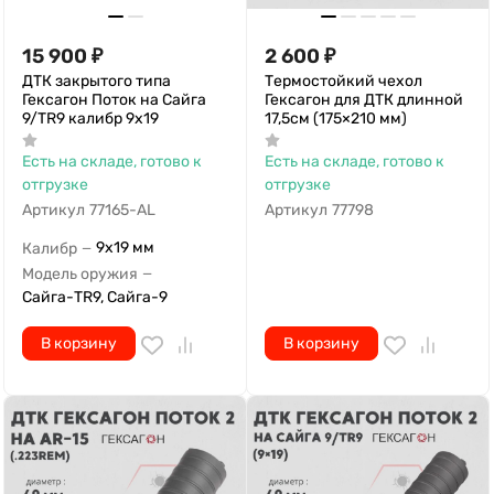
15 900
₽
2 600
₽
ДТК закрытого типа
Термостойкий чехол
Гексагон Поток на Сайга
Гексагон для ДТК длинной
9/TR9 калибр 9х19
17,5см (175×210 мм)
Есть на складе, готово к
Есть на складе, готово к
отгрузке
отгрузке
Артикул
77165-AL
Артикул
77798
9x19 мм
Калибр
—
Модель оружия
—
Сайга-TR9, Сайга-9
В корзину
В корзину