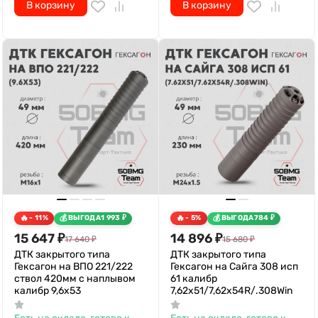
В корзину
В корзину
- 11%
ВЫГОДА
1 993
₽
- 5%
ВЫГОДА
784
₽
15 647
₽
14 896
₽
17 640
₽
15 680
₽
ДТК закрытого типа
ДТК закрытого типа
Гексагон на ВПО 221/222
Гексагон на Сайга 308 исп
ствол 420мм с наплывом
61 калибр
калибр 9,6х53
7,62х51/7,62х54R/.308Win