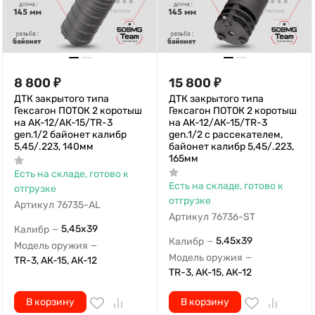
8 800
₽
15 800
₽
ДТК закрытого типа
ДТК закрытого типа
Гексагон ПОТОК 2 коротыш
Гексагон ПОТОК 2 коротыш
на АК-12/АК-15/TR-3
на АК-12/АК-15/TR-3
gen.1/2 байонет калибр
gen.1/2 с рассекателем,
5,45/.223, 140мм
байонет калибр 5,45/.223,
165мм
Есть на складе, готово к
Есть на складе, готово к
отгрузке
отгрузке
Артикул
76735-AL
Артикул
76736-ST
5,45х39
Калибр
—
5,45х39
Калибр
—
Модель оружия
—
Модель оружия
—
TR-3, АК-15, АК-12
TR-3, АК-15, АК-12
В корзину
В корзину