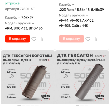
отгрузке
Калибр
—
Артикул
77801-ST
.223 Rem / 5,56x45, 5,45x39
Модель оружия
—
7,62x39
Калибр
—
АК-74, АК-101, АК-102,
Модель оружия
—
АК-105, Сайга-МК
АКМ, ВПО-133, ВПО-136
В корзину
В корзину