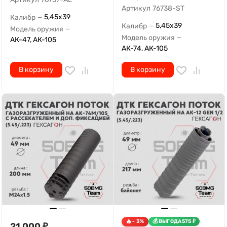
Артикул
76738-ST
5,45х39
Калибр
—
5,45х39
Калибр
—
Модель оружия
—
Модель оружия
—
АК-47, АК-105
АК-74, АК-105
В корзину
В корзину
- 3%
ВЫГОДА
575
₽
21 000
₽