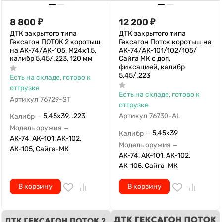
8 800
₽
12 200
₽
ДТК закрытого типа
ДТК закрытого типа
Гексагон ПОТОК 2 коротыш
Гексагон Поток коротыш на
на АК-74/АК-105, М24х1,5,
АК-74/АК-101/102/105/
калибр 5,45/.223, 120 мм
Сайга МК с доп.
фиксацией, калибр
5,45/.223
Есть на складе, готово к
отгрузке
Есть на складе, готово к
Артикул
76729-ST
отгрузке
5,45х39, .223
Артикул
76730-AL
Калибр
—
Модель оружия
—
5,45х39
Калибр
—
АК-74, АК-101, АК-102,
Модель оружия
—
АК-105, Сайга-МК
АК-74, АК-101, АК-102,
АК-105, Сайга-МК
В корзину
В корзину