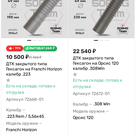
- 11%
ВЫГОДА
1 260
₽
22 540
₽
10 500
₽
11 760
₽
ДТК закрытого типа
Гексагон на Орсис 120
ДТК закрытого типа
калибр .308Win
Гексагон на Franchi Horizon
калибр .223
Есть на складе, готово к
Есть на складе, готово к
отгрузке
отгрузке
Артикул
72672-01
Артикул
72668-01
.308 Win
Калибр
—
Калибр
—
Модель оружия
—
.223 Rem / 5,56x45
Орсис 120
Модель оружия
—
Franchi Horizon