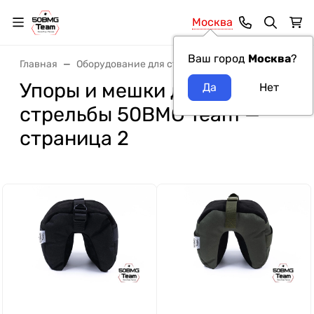
Москва
Ваш город
Москва
?
Главная
Оборудование для стрельбы и пристрелки
Упо
Упоры и мешки для
стрельбы 50BMG Team —
страница 2