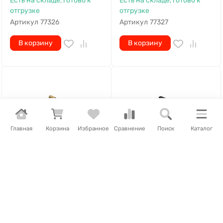
Есть на складе, готово к
Есть на складе, готово к
отгрузке
отгрузке
Артикул
77326
Артикул
77327
В корзину
В корзину
Главная
Корзина
Избранное
Сравнение
Поиск
Каталог
2 600
₽
2 600
₽
Баррикадный мешок
Баррикадный мешок
"Кирпич" Delta Arms
"Кирпич" Delta Arms