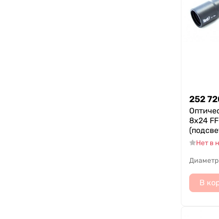
252 72
Оптичес
8x24 FF
(подсве
Нет в 
Диаметр
В ко