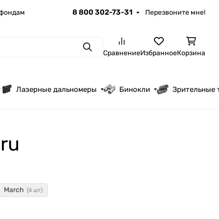
8 800 302-73-31
 фондам
Перезвоните мне!
Поиск
Сравнение
Избранное
Корзина
Лазерные дальномеры
Бинокли
Зрительные 
ru
March
(4 шт)