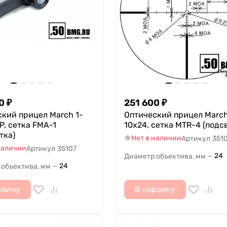
0
₽
251 600
₽
кий прицел March 1-
Оптический прицел March
P, сетка FMA-1
10x24, сетка MTR-4 (подс
тка)
Нет в наличии
Артикул
351
наличии
Артикул
35107
24
Диаметр объектива, мм
—
24
 объектива, мм
—
рзину
В корзину