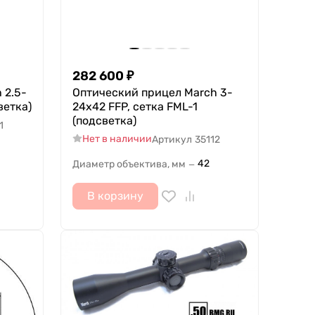
282 600
₽
 2.5-
Оптический прицел March 3-
ветка)
24x42 FFP, сетка FML-1
(подсветка)
1
Нет в наличии
Артикул
35112
42
Диаметр объектива, мм
—
В корзину