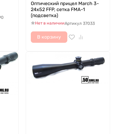
Оптический прицел March 3-
24x52 FFP, сетка FMA-1
(подсветка)
90
Нет в наличии
Артикул
37033
В корзину