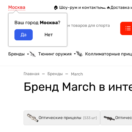
Москва
🏠 Шоу-рум и контакты
🏎️🔥Доставка 
Ваш город
Москва
?
Интернет-магазин товаров для спорта
тактики и охоты
Бренды
Тюнинг оружия
Коллиматорные при
Главная
Бренды
March
Бренд March в инт
Оптические прицелы
Оптичес
(533 шт)