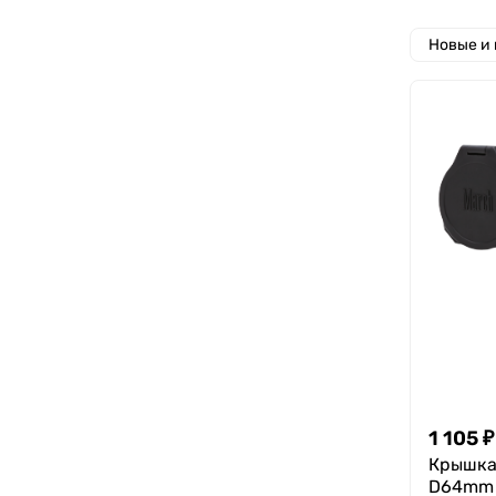
Новые и
1 105
₽
Крышка 
D64mm 