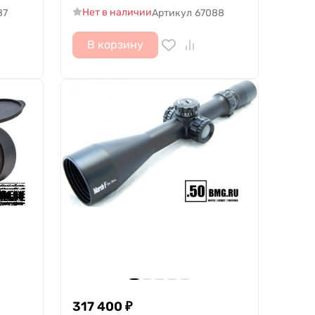
Нет в наличии
87
Артикул
67088
В корзину
317 400
₽