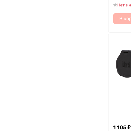
Нет в 
В ко
1 105
₽