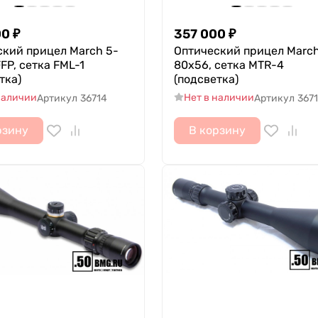
00
₽
357 000
₽
ский прицел March 5-
Оптический прицел March
FP, сетка FML-1
80x56, сетка MTR-4
тка)
(подсветка)
наличии
Нет в наличии
Артикул
36714
Артикул
367
рзину
В корзину