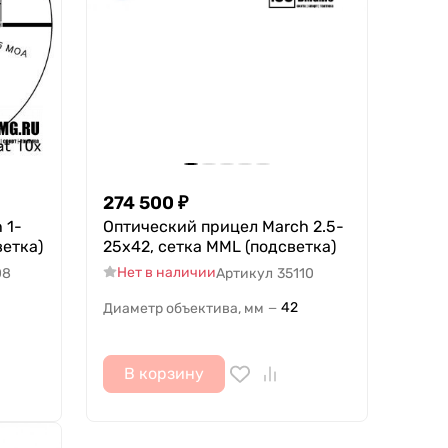
274 500
₽
 1-
Оптический прицел March 2.5-
ветка)
25x42, сетка MML (подсветка)
Нет в наличии
08
Артикул
35110
42
Диаметр объектива, мм
—
В корзину