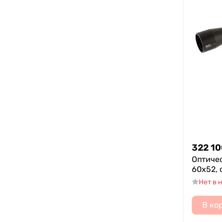
322 10
Оптичес
60x52, 
Нет в 
В ко