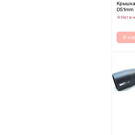
Крышка 
D51mm 
Нет в 
В ко