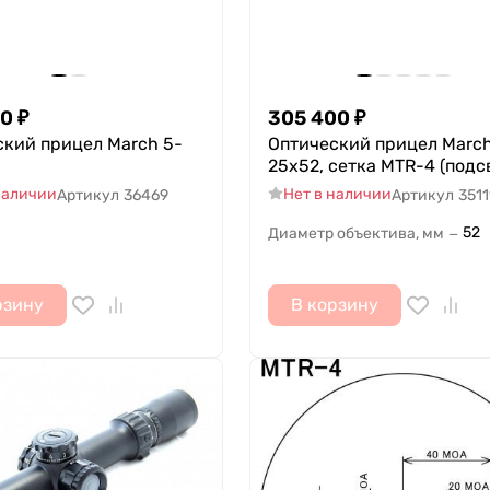
00
₽
305 400
₽
ский прицел March 5-
Оптический прицел March
25x52, сетка MTR-4 (подс
наличии
Нет в наличии
Артикул
36469
Артикул
3511
52
Диаметр объектива, мм
—
рзину
В корзину