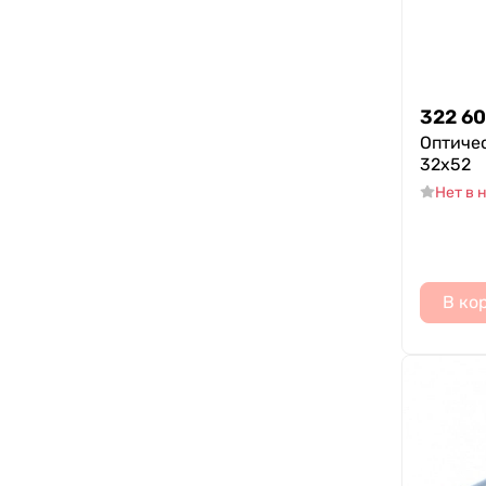
322 6
Оптиче
32x52
Нет в 
В ко