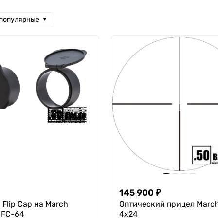
 популярные
145 900
₽
Flip Cap на March
Оптический прицел March
FC-64
4х24