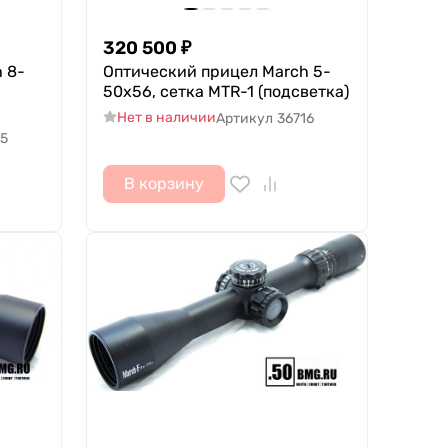
320 500
₽
 8-
Оптический прицел March 5-
50x56, сетка MTR-1 (подсветка)
Нет в наличии
Артикул
36716
15
В корзину