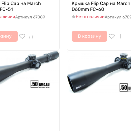
Flip Cap на March
Крышка Flip Cap на March
FC-51
D60mm FC-60
наличии
Нет в наличии
Артикул
67089
Артикул
670
рзину
В корзину