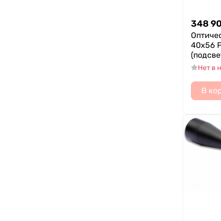
348 9
Оптиче
40x56 F
(подсве
Нет в 
В ко