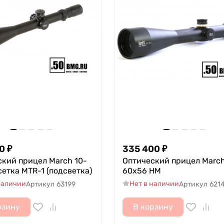
0
₽
335 400
₽
кий прицел March 10-
Оптический прицел March
сетка MTR-1 (подсветка)
60x56 HM
наличии
Нет в наличии
Артикул
63199
Артикул
621
рзину
В корзину