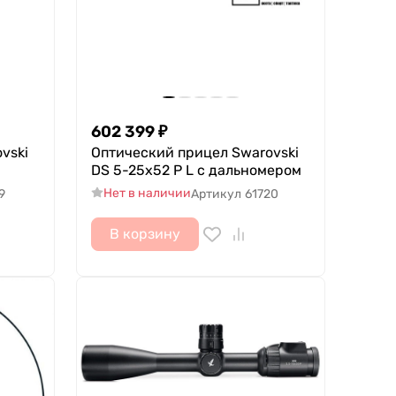
602 399
₽
vski
Оптический прицел Swarovski
DS 5-25x52 P L с дальномером
Нет в наличии
9
Артикул
61720
В корзину