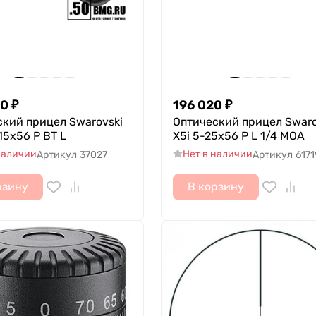
50
₽
196 020
₽
кий прицел Swarovski
Оптический прицел Swaro
-15x56 P BT L
X5i 5-25x56 P L 1/4 MOA
наличии
Нет в наличии
Артикул
37027
Артикул
6171
рзину
В корзину