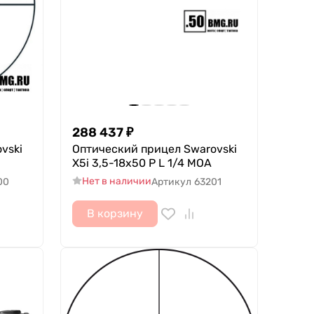
288 437
₽
vski
Оптический прицел Swarovski
X5i 3,5-18x50 P L 1/4 MOA
Нет в наличии
00
Артикул
63201
В корзину