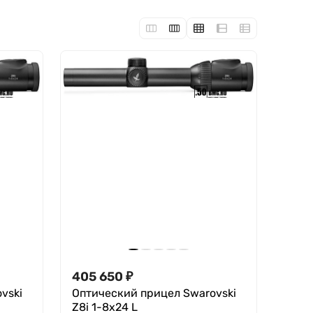
405 650
₽
vski
Оптический прицел Swarovski
Z8i 1-8х24 L