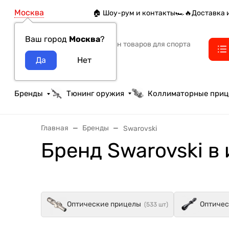
Москва
🏠 Шоу-рум и контакты
🏎️🔥Доставка 
Ваш город
Москва
?
Интернет-магазин товаров для спорта
тактики и охоты
Бренды
Тюнинг оружия
Коллиматорные при
Главная
Бренды
Swarovski
Бренд Swarovski в
Оптические прицелы
Оптичес
(533 шт)