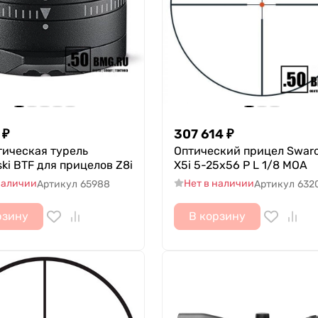
₽
307 614
₽
тическая турель
Оптический прицел Swaro
ki BTF для прицелов Z8i
X5i 5-25x56 P L 1/8 MOA
наличии
Нет в наличии
Артикул
65988
Артикул
632
рзину
В корзину