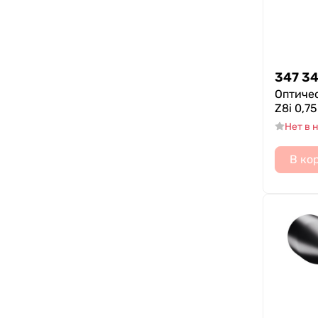
347 3
Оптичес
Z8i 0,7
Нет в 
В ко