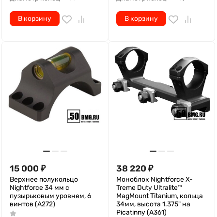
15 000
₽
38 220
₽
Верхнее полукольцо
Моноблок Nightforce X-
Nightforce 34 мм с
Treme Duty Ultralite™
пузырьковым уровнем, 6
MagMount Titanium, кольца
винтов (A272)
34мм, высота 1.375" на
Picatinny (A361)
Есть на складе, готово к
Есть на складе, готово к
отгрузке
отгрузке