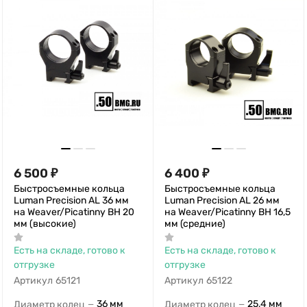
6 500
₽
6 400
₽
Быстросъемные кольца
Быстросъемные кольца
Luman Precision AL 36 мм
Luman Precision AL 26 мм
на Weaver/Picatinny BH 20
на Weaver/Picatinny BH 16,5
мм (высокие)
мм (средние)
Есть на складе, готово к
Есть на складе, готово к
отгрузке
отгрузке
Артикул
65121
Артикул
65122
36 мм
25,4 мм
Диаметр колец
Диаметр колец
—
—
В корзину
В корзину