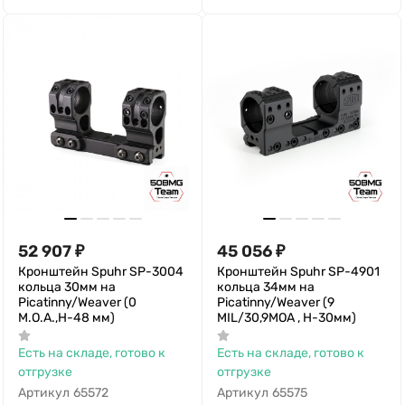
52 907
₽
45 056
₽
Кронштейн Spuhr SP-3004
Кронштейн Spuhr SP-4901
кольца 30мм на
кольца 34мм на
Picatinny/Weaver (0
Picatinny/Weaver (9
M.O.A.,H-48 мм)
MIL/30,9MOA , Н-30мм)
Есть на складе, готово к
Есть на складе, готово к
отгрузке
отгрузке
Артикул
65572
Артикул
65575
30 мм
34 мм
Диаметр колец
Диаметр колец
—
—
Наклон кронштейна
—