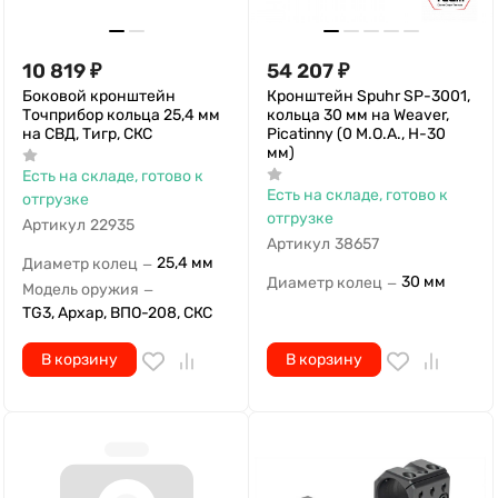
10 819
₽
54 207
₽
Боковой кронштейн
Кронштейн Spuhr SP-3001,
Точприбор кольца 25,4 мм
кольца 30 мм на Weaver,
на СВД, Тигр, СКС
Picatinny (0 M.O.A., H-30
мм)
Есть на складе, готово к
Есть на складе, готово к
отгрузке
отгрузке
Артикул
22935
Артикул
38657
25,4 мм
Диаметр колец
—
30 мм
Диаметр колец
—
Модель оружия
—
TG3, Архар, ВПО-208, СКС
В корзину
В корзину