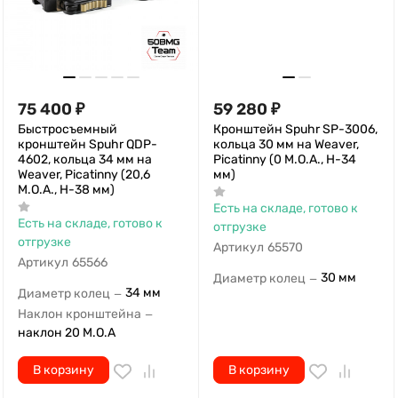
75 400
₽
59 280
₽
Быстросъемный
Кронштейн Spuhr SP-3006,
кронштейн Spuhr QDP-
кольца 30 мм на Weaver,
4602, кольца 34 мм на
Picatinny (0 M.O.A., H-34
Weaver, Picatinny (20,6
мм)
M.O.A., H-38 мм)
Есть на складе, готово к
Есть на складе, готово к
отгрузке
отгрузке
Артикул
65570
Артикул
65566
30 мм
Диаметр колец
—
34 мм
Диаметр колец
—
Наклон кронштейна
—
наклон 20 M.O.A
В корзину
В корзину