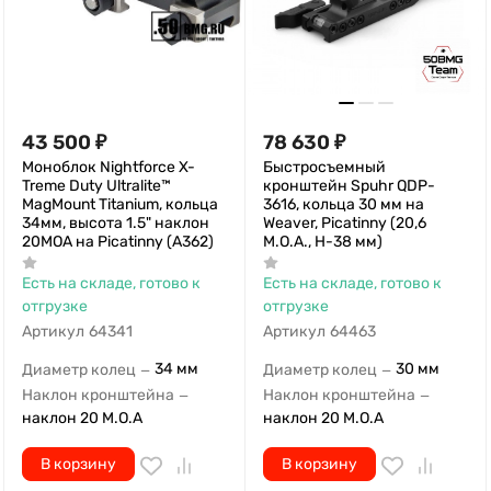
43 500
₽
78 630
₽
Моноблок Nightforce X-
Быстросъемный
Treme Duty Ultralite™
кронштейн Spuhr QDP-
MagMount Titanium, кольца
3616, кольца 30 мм на
34мм, высота 1.5" наклон
Weaver, Picatinny (20,6
20МОА на Picatinny (A362)
M.O.A., H-38 мм)
Есть на складе, готово к
Есть на складе, готово к
отгрузке
отгрузке
Артикул
64341
Артикул
64463
34 мм
30 мм
Диаметр колец
Диаметр колец
—
—
Наклон кронштейна
Наклон кронштейна
—
—
наклон 20 M.O.A
наклон 20 M.O.A
В корзину
В корзину