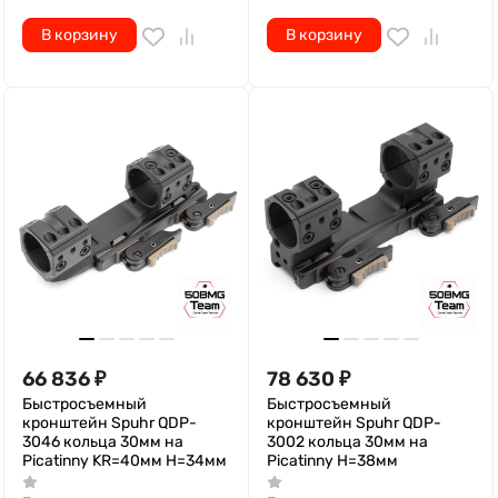
66 836
₽
78 630
₽
Быстросъемный
Быстросъемный
кронштейн Spuhr QDP-
кронштейн Spuhr QDP-
3046 кольца 30мм на
3002 кольца 30мм на
Picatinny KR=40мм H=34мм
Picatinny H=38мм
Есть на складе, готово к
Есть на складе, готово к
отгрузке
отгрузке
Артикул
66956
Артикул
66957