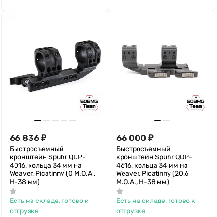
66 836
₽
66 000
₽
Быстросъемный
Быстросъемный
кронштейн Spuhr QDP-
кронштейн Spuhr QDP-
4016, кольца 34 мм на
4616, кольца 34 мм на
Weaver, Picatinny (0 M.O.A.,
Weaver, Picatinny (20,6
H-38 мм)
M.O.A., H-38 мм)
Есть на складе, готово к
Есть на складе, готово к
отгрузке
отгрузке
Артикул
64465
Артикул
64467
34 мм
34 мм
Диаметр колец
Диаметр колец
—
—