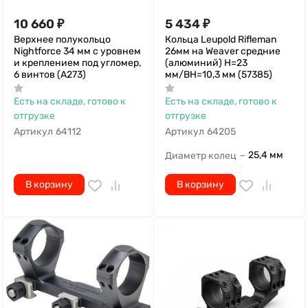
Верхнее полукольцо
Кольца Leupold Rifleman
Nightforce 34 мм с уровнем
26мм на Weaver средние
и креплением под угломер,
(алюминий) Н=23
6 винтов (A273)
мм/BH=10,3 мм (57385)
Есть на складе, готово к
Есть на складе, готово к
отгрузке
отгрузке
Артикул
64112
Артикул
64205
25,4 мм
Диаметр колец
—
В корзину
В корзину