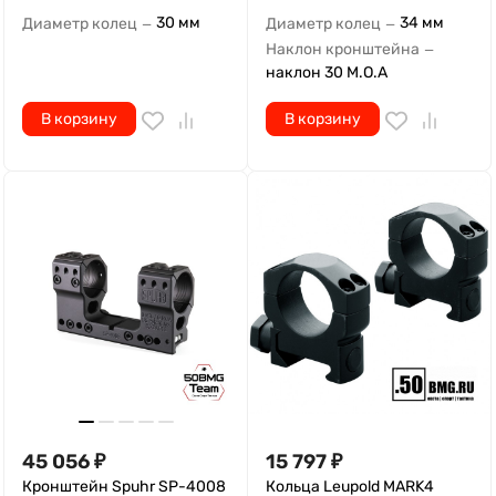
наклон 30 M.O.A
В корзину
В корзину
45 056
₽
15 797
₽
Кронштейн Spuhr SP-4008
Кольца Leupold MARK4
кольца 34мм на
26мм на Weaver/Picatinny
Picatinny/Weaver (0 Mil/0
средние Н=21,3 мм/BH=8,6
M.O.A.,H-44 мм)
мм (60595)