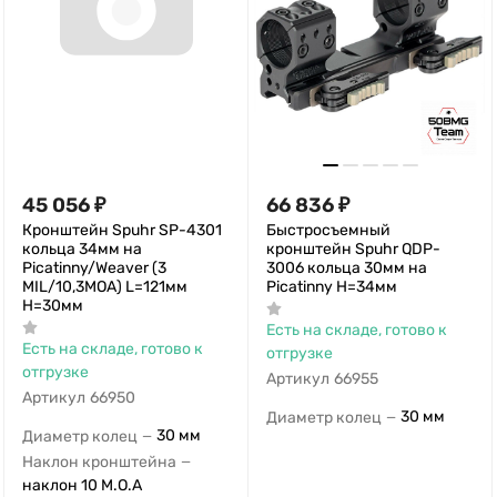
45 056
₽
66 836
₽
Кронштейн Spuhr SP-4301
Быстросъемный
кольца 34мм на
кронштейн Spuhr QDP-
Picatinny/Weaver (3
3006 кольца 30мм на
MIL/10,3MOA) L=121мм
Picatinny H=34мм
Н=30мм
Есть на складе, готово к
Есть на складе, готово к
отгрузке
отгрузке
Артикул
66955
Артикул
66950
30 мм
Диаметр колец
—
30 мм
Диаметр колец
—
Наклон кронштейна
—
наклон 10 M.O.A
В корзину
В корзину