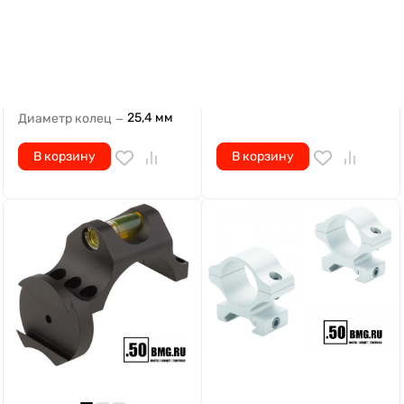
Есть на складе, готово к
Есть на складе, готово к
отгрузке
отгрузке
Артикул
39625
Артикул
64106
25,4 мм
Диаметр колец
—
В корзину
В корзину
10 660
₽
5 434
₽