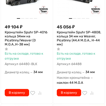
49 104
₽
45 056
₽
Кронштейн Spuhr SP-4016
Кронштейн Spuhr SP-4808,
кольца 34мм на
кольца 34 мм на Weaver,
Picatinny/Weaver (0
Picatinny (44,4 M.O.A., H-44
M.O.A.,H-38 мм)
мм)
Есть на складе, готово к
Есть на складе, готово к
отгрузке
отгрузке
Артикул
64480-BLK
Артикул
64488
34 мм
34 мм
Диаметр колец
Диаметр колец
—
—
Наклон кронштейна
—
наклон 44 M.O.A
В корзину
В корзину