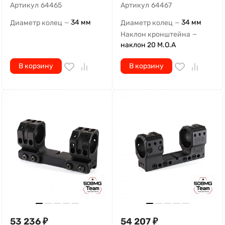
Наклон кронштейна
—
наклон 20 M.O.A
В корзину
В корзину
53 236
₽
54 207
₽
Кронштейн Spuhr SP-3002,
Кронштейн Spuhr ST-4701,
кольца 30 мм на Weaver,
кольца 34 мм на Sako TRG
Picatinny (0 M.O.A., H-38
(7Mil/24M.O.A.,H-35 мм)