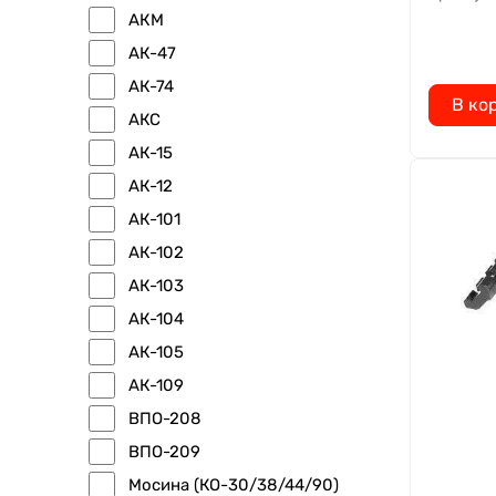
АКМ
АК-47
АК-74
В ко
АКС
АК-15
АК-12
АК-101
АК-102
АК-103
АК-104
АК-105
АК-109
ВПО-208
ВПО-209
Мосина (КО-30/38/44/90)