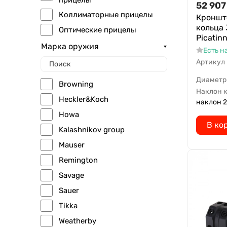
прицелы
52 907
Коллиматорные прицелы
Кроншт
кольца 
Оптические прицелы
Picatinn
Марка оружия
Есть н
Артикул
Диаметр
Browning
Наклон 
Heckler&Koch
наклон 2
Howa
В ко
Kalashnikov group
Mauser
Remington
Savage
Sauer
Tikka
Weatherby