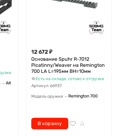
12 672
₽
Основание Spuhr R-7012
Picatinny/Weaver на Remington
700 LA L=195мм ВН=10мм
грузке
Есть на складе, готово к отгрузке
АК
я
—
Артикул
66937
Remington 700
Модель оружия
—
В корзину