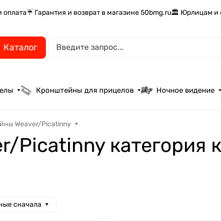
и оплата
☔ Гарантия и возврат в магазине 50bmg.ru
🏛️ Юрлицам и
Каталог
целы
Кронштейны для прицелов
Ночное видение
ны Weaver/Picatinny
/Picatinny категория
ные сначала