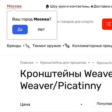
Москва
🏠 Шоу-рум и контакты
🏎️🔥Доставка 
Ваш город
Москва
?
Интернет-магазин товаров для спорта
тактики и охоты
Бренды
Тюнинг оружия
Коллиматорные при
Главная
Кронштейны для прицелов
Кронштей
Кронштейны Weaver
Weaver/Picatinny
Популяр
Цена