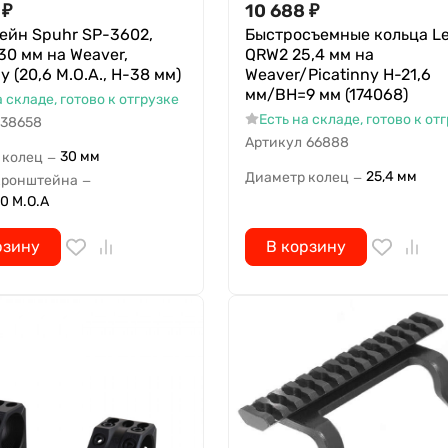
₽
10 688
₽
ейн Spuhr SP-3602,
Быстросъемные кольца L
30 мм на Weaver,
QRW2 25,4 мм на
y (20,6 M.O.A., H-38 мм)
Weaver/Picatinny H-21,6
мм/BH=9 мм (174068)
а складе, готово к отгрузке
Есть на складе, готово к от
38658
Артикул
66888
30 мм
 колец
—
25,4 мм
Диаметр колец
—
кронштейна
—
0 M.O.A
рзину
В корзину