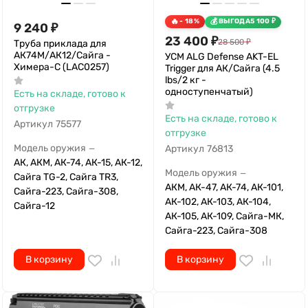
- 18%
ВЫГОДА
5 100
₽
9 240
₽
23 400
₽
28 500
₽
Труба приклада для
АК74М/АК12/Сайга -
УСМ ALG Defense AKT-EL
Химера-С (LAC0257)
Trigger для АК/Сайга (4.5
lbs/2 кг -
одноступенчатый)
Есть на складе, готово к
отгрузке
Есть на складе, готово к
Артикул
75577
отгрузке
Модель оружия
Артикул
76813
—
АК, АКМ, АК-74, АК-15, АК-12,
Модель оружия
—
Сайга TG-2, Сайга TR3,
АКМ, АК-47, АК-74, АК-101,
Сайга-223, Сайга-308,
АК-102, АК-103, АК-104,
Сайга-12
АК-105, АК-109, Сайга-МК,
Сайга-223, Сайга-308
В корзину
В корзину