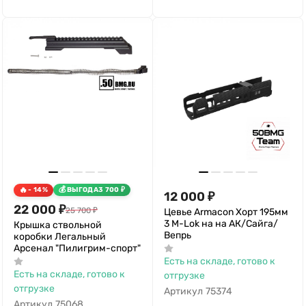
- 14%
ВЫГОДА
3 700
₽
12 000
₽
22 000
₽
25 700
₽
Цевье Armacon Хорт 195мм
3 M-Lok на на АК/Сайга/
Крышка ствольной
Вепрь
коробки Легальный
Арсенал "Пилигрим-спорт"
Есть на складе, готово к
Есть на складе, готово к
отгрузке
отгрузке
Артикул
75374
Артикул
75068