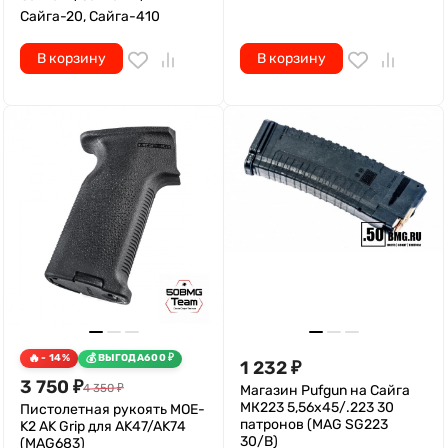
Сайга-20, Сайга-410
В корзину
В корзину
- 14%
ВЫГОДА
600
₽
1 232
₽
3 750
₽
4 350
₽
Магазин Pufgun на Сайга
МК223 5,56х45/.223 30
Пистолетная рукоять MOE-
патронов (MAG SG223
K2 AK Grip для AK47/AK74
30/B)
(MAG683)