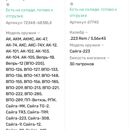
Есть на складе, готово к
Есть на складе, готово к
отгрузке
отгрузке
Артикул
67745
Артикул
72348-683BLK
Калибр
—
Модель оружия
—
.223 Rem / 5,56x45
АК, АКМ, АКМС, АК-47,
АК-74, АКС, АКС-74У, АК-12,
Модель оружия
—
АК-101, АК-102, АК-103,
Сайга-223
АК-104, АК-105, Вепрь-1В,
Емкость магазина
—
Вепрь-12 (ВПО-205),
30 патронов
ВПО-126, ВПО-127, ВПО-133,
ВПО-136, ВПО-147, ВПО-148,
ВПО-155, ВПО-156, ВПО-185,
ВПО-209, ВПО-213, ВПО-221,
ВПО-222, ВПО-285,
ВПО-289, ПП-Витязь, РПК,
Сайга-МК, Сайга TG-2,
Сайга TR3, Сайга-TR9,
Сайга-223, Сайга-308,
Сайга-9, Сайга-12,