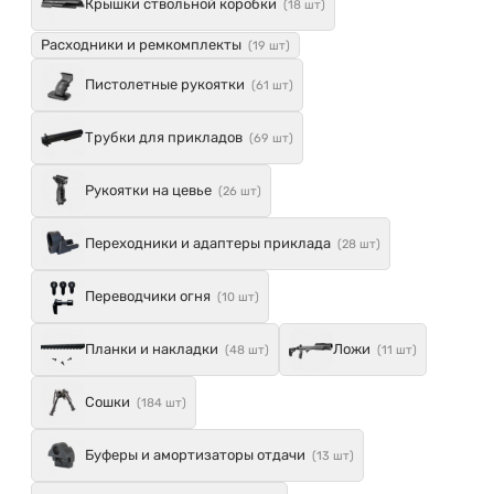
Крышки ствольной коробки
(18 шт)
Расходники и ремкомплекты
(19 шт)
Пистолетные рукоятки
(61 шт)
Трубки для прикладов
(69 шт)
Рукоятки на цевье
(26 шт)
Переходники и адаптеры приклада
(28 шт)
Переводчики огня
(10 шт)
Планки и накладки
Ложи
(48 шт)
(11 шт)
Сошки
(184 шт)
Буферы и амортизаторы отдачи
(13 шт)