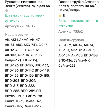
Рукоятка пистолетная
Газовая трубка Armacon
Зенит (Zenitco) РК-3 для АК
Хорт с Picatinny на АК/
Сайга/Вепрь
Есть на складе, готово к
5
отгрузке
Есть на складе, готово к
отгрузке
Артикул
72061-03
Артикул
73362
Модель оружия
—
АК, АКМ, АКМС, АК-47,
Модель оружия
—
АК-74, АКС, АКС-74У, АК-15,
АК, АКМ, АК-47, АК-74,
АК-12, АК-101, АК-102,
АК-101, АК-102, АК-103,
АК-103, АК-104, АК-105,
АК-104, АК-105, ВПО-133,
Вепрь-12 (ВПО-205),
ВПО-136, Сайга-МК,
ВПО-126, ВПО-127, ВПО-133,
Сайга-223
ВПО-136, ВПО-147, ВПО-148,
ВПО-155, ВПО-156, ВПО-185,
ВПО-208, ВПО-209,
ВПО-213, ВПО-222,
ВПО-285, ВПО-289, ПП-
Витязь, РПК, Сайга-МК,
Сайга TG-2, Сайга TR3,
Сайга-TR9, Сайга-223,