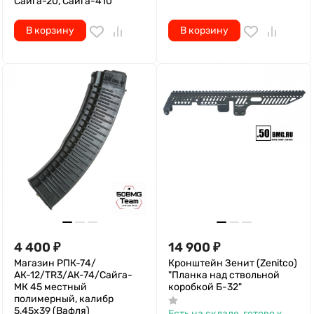
Сайга-20, Сайга-410
В корзину
В корзину
4 400
₽
14 900
₽
Магазин РПК-74/
Кронштейн Зенит (Zenitco)
АК-12/TR3/АК-74/Сайга-
"Планка над ствольной
МК 45 местный
коробкой Б-32"
полимерный, калибр
5,45х39 (Вафля)
Есть на складе, готово к