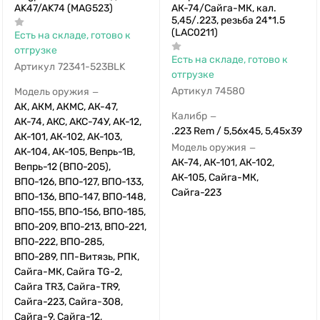
AK47/AK74 (MAG523)
АК-74/Сайга-МК, кал.
5,45/.223, резьба 24*1.5
(LAC0211)
Есть на складе, готово к
отгрузке
Есть на складе, готово к
Артикул
72341-523BLK
отгрузке
Артикул
74580
Модель оружия
—
АК, АКМ, АКМС, АК-47,
Калибр
—
АК-74, АКС, АКС-74У, АК-12,
.223 Rem / 5,56x45, 5,45х39
АК-101, АК-102, АК-103,
Модель оружия
—
АК-104, АК-105, Вепрь-1В,
АК-74, АК-101, АК-102,
Вепрь-12 (ВПО-205),
АК-105, Сайга-МК,
ВПО-126, ВПО-127, ВПО-133,
Сайга-223
ВПО-136, ВПО-147, ВПО-148,
ВПО-155, ВПО-156, ВПО-185,
ВПО-209, ВПО-213, ВПО-221,
ВПО-222, ВПО-285,
ВПО-289, ПП-Витязь, РПК,
Сайга-МК, Сайга TG-2,
Сайга TR3, Сайга-TR9,
Сайга-223, Сайга-308,
Сайга-9, Сайга-12,