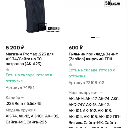
5 200
₽
600
₽
Магазин ProMag .223 для
Тыльник приклада Зенит
АК-74/Сайга на 30
(Zenitco) широкий ТПШ
патронов (AK-A23)
Есть на складе, готово к
Есть на складе, готово к
отгрузке
отгрузке
Артикул
72108-02
Артикул
74981
Модель оружия
—
Калибр
—
АК, АКМ, АК-47, АК-74, АКС,
.223 Rem / 5,56x45
АКС-74У, АК-15, АК-12,
Модель оружия
—
АК-101, АК-102, АК-103,
АК-74, АК-12, АК-101, АК-102,
АК-104, АК-105, АК-109, ПП-
Сайга-МК, Сайга-223
Витязь, Сайга-МК, Сайга