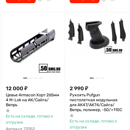
12 000
₽
2 990
₽
Цевье Armacon Хорт 265мм
Рукоять Pufgun
4 M-Lok на АК/Сайга/
пистолетная модульная
Вепрь
для АК47/АК74/Сайга/
Вепрь, полимер, -50/+110С
Есть на складе, готово к
Есть на складе, готово к
отгрузке
отгрузке
Артикул
73352