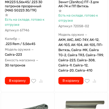
МК223 5,56х45/.223 30
Зенит (Zenitco) ПТ-3 для
патронов прозрачный
АК-74 и ПП Витязь
(MAG SG223 30/TR)
Есть на складе, готово к
Есть на складе, готово к
отгрузке
отгрузке
Артикул
72058-02
Артикул
67746
Модель оружия
—
Калибр
—
АКМ, АКС, АКС-74У, АК-12,
.223 Rem / 5,56x45
АК-103, АК-104, АК-105, ПП-
Модель оружия
—
Витязь, Сайга-МК, Сайга
Сайга-223
TG-2, Сайга TR3, Сайга-TR9,
Емкость магазина
Сайга-223, Сайга-308,
—
30 патронов
Сайга-9, Сайга-12,
Сайга-20, Сайга-410
В корзину
В корзину