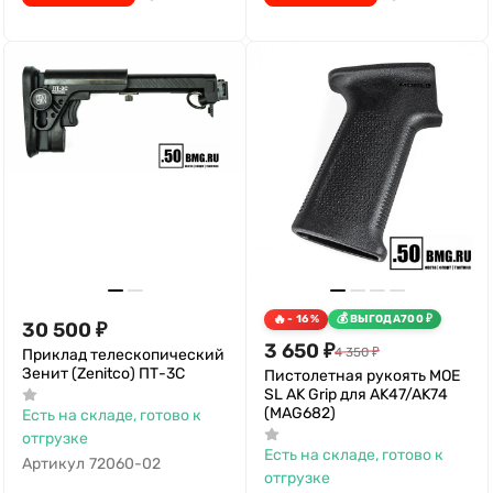
- 16%
ВЫГОДА
700
₽
30 500
₽
3 650
₽
4 350
₽
Приклад телескопический
Зенит (Zenitco) ПТ-3С
Пистолетная рукоять MOE
SL AK Grip для AK47/AK74
(MAG682)
Есть на складе, готово к
отгрузке
Есть на складе, готово к
Артикул
72060-02
отгрузке