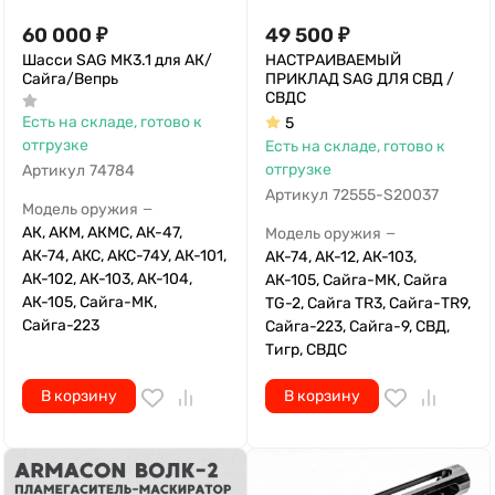
60 000
₽
49 500
₽
Шасси SAG МК3.1 для АК/
НАСТРАИВАЕМЫЙ
Сайга/Вепрь
ПРИКЛАД SAG ДЛЯ СВД /
СВДС
Есть на складе, готово к
5
отгрузке
Есть на складе, готово к
отгрузке
Артикул
74784
Артикул
72555-S20037
Модель оружия
—
АК, АКМ, АКМС, АК-47,
Модель оружия
—
АК-74, АКС, АКС-74У, АК-101,
АК-74, АК-12, АК-103,
АК-102, АК-103, АК-104,
АК-105, Сайга-МК, Сайга
АК-105, Сайга-МК,
TG-2, Сайга TR3, Сайга-TR9,
Сайга-223
Сайга-223, Сайга-9, СВД,
Тигр, СВДС
В корзину
В корзину