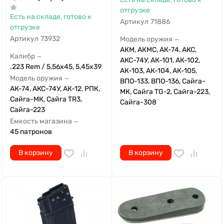
отгрузке
Есть на складе, готово к
Артикул
71886
отгрузке
Артикул
73932
Модель оружия
—
АКМ, АКМС, АК-74, АКС,
Калибр
—
АКС-74У, АК-101, АК-102,
.223 Rem / 5,56x45, 5,45х39
АК-103, АК-104, АК-105,
Модель оружия
—
ВПО-133, ВПО-136, Сайга-
АК-74, АКС-74У, АК-12, РПК,
МК, Сайга TG-2, Сайга-223,
Сайга-МК, Сайга TR3,
Сайга-308
Сайга-223
Емкость магазина
—
45 патронов
В корзину
В корзину