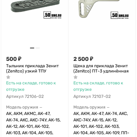
500
₽
2 500
₽
Тыльник приклада Зенит
Щека для приклада Зенит
(Zenitco) узкий ТПУ
(Zenitco) ПТ-3 удлинённая
Есть на складе, готово к
Есть на складе, готово к
отгрузке
отгрузке
Артикул
72106-02
Артикул
72107-02
Модель оружия
Модель оружия
—
—
АК, АКМ, АКМС, АК-47,
АК, АКМ, АК-47, АК-74, АКС,
АК-74, АКС, АКС-74У, АК-15,
АКС-74У, АК-15, АК-12,
АК-12, АК-101, АК-102,
АК-101, АК-102, АК-103,
АК-103, АК-104, АК-105,
АК-104, АК-105, АК-109, ПП-