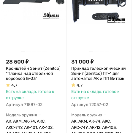
28 500
₽
31 000
₽
Кронштейн Зенит (Zenitco)
Приклад телескопический
"Планка над ствольной
Зенит (Zenitco) ПТ-1 для
коробкой Б-33"
автоматов АК и ПП Витязь
4.7
4.7
Есть на складе, готово к
Есть на складе, готово к
отгрузке
отгрузке
Артикул
71887-02
Артикул
72057-02
Модель оружия
Модель оружия
—
—
АК, АКМ, АК-74, АКС,
АК, АКМ, АК-74, АКС,
АКС-74У, АК-101, АК-102,
АКС-74У, АК-12, АК-103,