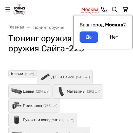
Москва
Ваш город
Москва
?
Главная
Тюнинг оружия
Тюнинг оружия модель
оружия Сайга-223
Ключи
(1 шт)
ДТК и Банки
(545 шт)
Цевья
Магазины
(234 шт)
(292 шт)
Приклады
(233 шт)
Рукоятки взведения
(58 шт)