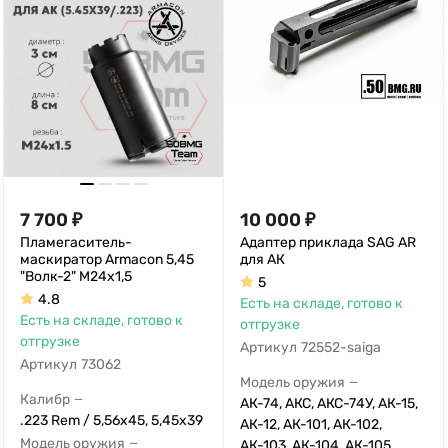
7 700
₽
10 000
₽
Пламегаситель-
Адаптер приклада SAG AR
маскиратор Armacon 5,45
для АК
"Волк-2" М24х1,5
5
4.8
Есть на складе, готово к
Есть на складе, готово к
отгрузке
отгрузке
Артикул
72552-saiga
Артикул
73062
Модель оружия
—
Калибр
—
АК-74, АКС, АКС-74У, АК-15,
.223 Rem / 5,56x45, 5,45х39
АК-12, АК-101, АК-102,
Модель оружия
—
АК-103, АК-104, АК-105,