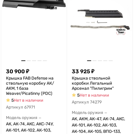
30 900
₽
33 925
₽
Крышка FAB Defense на
Крышка ствольной
ствольную коробку АК/
коробки Легальный
АКМ, 1 база
Арсенал "Пилигрим"
Weaver/Picatinny (PDC)
5
Нет в наличии
5
Нет в наличии
Артикул
74279
Артикул
67971
Модель оружия
—
Модель оружия
—
АК, АКМ, АК-47, АК-74, АКС,
АК, АК-74, АКС, АКС-74У,
АК-101, АК-102, АК-103,
АК-101, АК-102, АК-103,
АК-104, АК-105, ВПО-133,