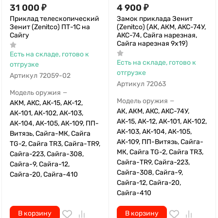
31 000
₽
4 900
₽
Приклад телескопический
Замок приклада Зенит
Зенит (Zenitco) ПТ-1С на
(Zenitco) (АК, АКМ, АКС-74У,
Сайгу
АКС-74, Сайга нарезная,
Сайга нарезная 9х19)
Есть на складе, готово к
Есть на складе, готово к
отгрузке
отгрузке
Артикул
72059-02
Артикул
72063
Модель оружия
—
Модель оружия
—
АКМ, АКС, АК-15, АК-12,
АК, АКМ, АКС, АКС-74У,
АК-101, АК-102, АК-103,
АК-15, АК-12, АК-101, АК-102,
АК-104, АК-105, АК-109, ПП-
АК-103, АК-104, АК-105,
Витязь, Сайга-МК, Сайга
АК-109, ПП-Витязь, Сайга-
TG-2, Сайга TR3, Сайга-TR9,
МК, Сайга TG-2, Сайга TR3,
Сайга-223, Сайга-308,
Сайга-TR9, Сайга-223,
Сайга-9, Сайга-12,
Сайга-308, Сайга-9,
Сайга-20, Сайга-410
Сайга-12, Сайга-20,
Сайга-410
В корзину
В корзину