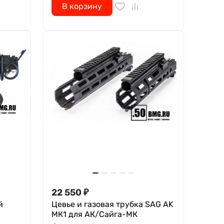
В корзину
22 550
₽
й
Цевье и газовая трубка SAG AK
МК1 для АК/Сайга-МК