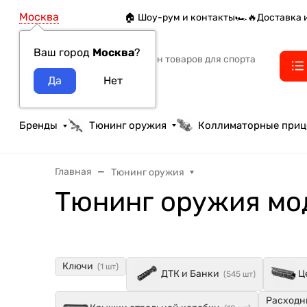
Москва
🏠 Шоу-рум и контакты
🏎️🔥Доставка 
Ваш город
Москва
?
Интернет-магазин товаров для спорта
тактики и охоты
Бренды
Тюнинг оружия
Коллиматорные при
Главная
Тюнинг оружия
Тюнинг оружия мо
Ключи
(1 шт)
ДТК и Банки
Ц
(545 шт)
Расходн