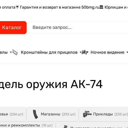
и оплата
☔ Гарантия и возврат в магазине 50bmg.ru
🏛️ Юрлицам и
Каталог
целы
Кронштейны для прицелов
Ночное видение
дель оружия АК-74
евья
Магазины
Приклады
(234 шт)
(292 шт)
(233 шт)
ики и ремкомплекты
(19 шт)