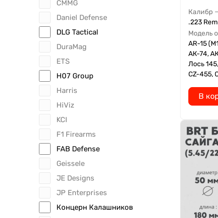
CMMG
Калибр
Daniel Defense
.223 Rem 
DLG Tactical
Модель 
AR-15 (M
DuraMag
АК-74, АК
ETS
Лось 145
CZ-455, O
H07 Group
Harris
В ко
HiViz
KCI
F1 Firearms
FAB Defense
Geissele
JE Designs
JP Enterprises
Концерн Калашников