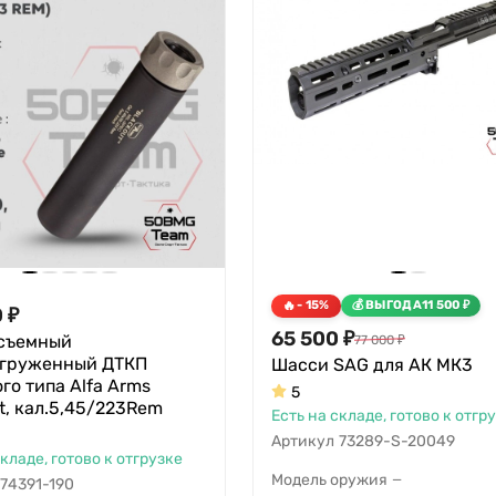
- 15%
ВЫГОДА
11 500
₽
0
₽
65 500
₽
съемный
77 000
₽
згруженный ДТКП
Шасси SAG для АК МК3
го типа Alfa Arms
5
t, кал.5,45/223Rem
Есть на складе, готово к отгр
Артикул
73289-S-20049
складе, готово к отгрузке
Модель оружия
—
74391-190