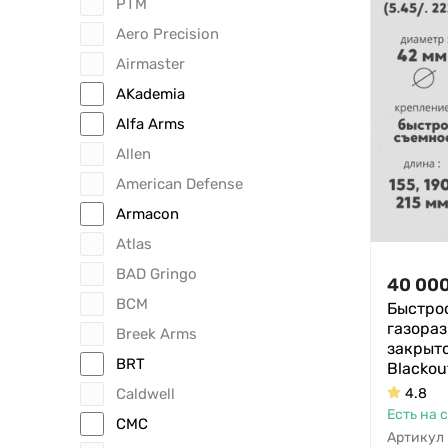
РТМ
Aero Precision
Airmaster
AKademia
Alfa Arms
Allen
American Defense
Armacon
Atlas
BAD Gringo
40 00
BCM
Быстро
газора
Breek Arms
закрыто
BRT
Blackou
Caldwell
4.8
Есть на 
CMC
Артикул