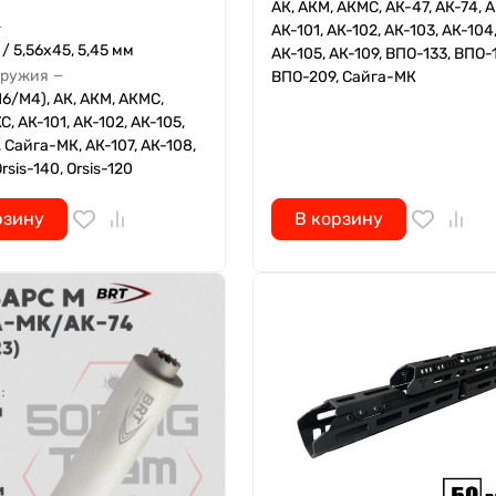
АК, АКМ, АКМС, АК-47, АК-74, А
—
АК-101, АК-102, АК-103, АК-104
/ 5,56x45, 5,45 мм
АК-105, АК-109, ВПО-133, ВПО-
оружия
ВПО-209, Сайга-МК
—
16/M4), АК, АКМ, АКМС,
С, АК-101, АК-102, АК-105,
, Сайга-МК, АК-107, АК-108,
rsis-140, Orsis-120
рзину
В корзину