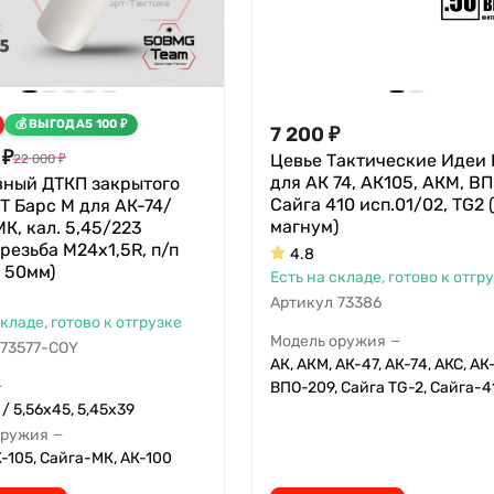
ВЫГОДА
5 100
₽
7 200
₽
₽
Цевье Тактические Идеи
22 000
₽
для АК 74, АК105, АКМ, ВП
вный ДТКП закрытого
Сайга 410 исп.01/02, TG2 
T Барс М для АК-74/
магнум)
К, кал. 5,45/223
 резьба M24х1,5R, п/п
4.8
⌀ 50мм)
Есть на складе, готово к отгр
Артикул
73386
складе, готово к отгрузке
Модель оружия
—
73577-COY
АК, АКМ, АК-47, АК-74, АКС, АК
ВПО-209, Сайга TG-2, Сайга-4
—
/ 5,56x45, 5,45х39
оружия
—
К-105, Сайга-МК, АК-100