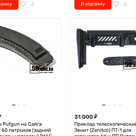
рзину
В корзину
₽
31 000
₽
 Pufgun на Сайга
Приклад телескопически
 60 патронов (задний
Зенит (Zenitco) ПТ-1 для