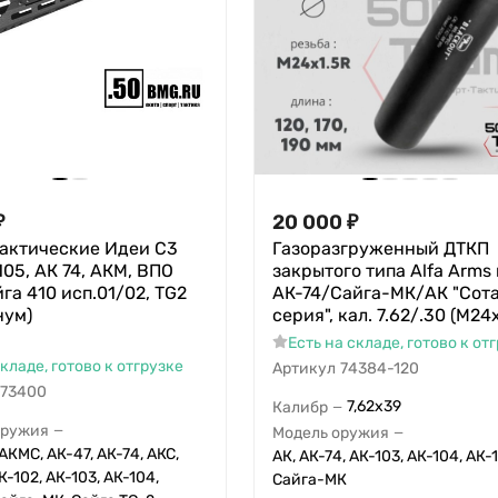
₽
20 000
₽
Тактические Идеи С3
Газоразгруженный ДТКП
105, АК 74, АКМ, ВПО
закрытого типа Alfa Arms
йга 410 исп.01/02, TG2
АК-74/Сайга-МК/АК "Сот
нум)
серия", кал. 7.62/.30 (М24
Есть на складе, готово к от
складе, готово к отгрузке
Артикул
74384-120
73400
7,62x39
Калибр
—
оружия
—
Модель оружия
—
АКМС, АК-47, АК-74, АКС,
АК, АК-74, АК-103, АК-104, АК-1
К-102, АК-103, АК-104,
Сайга-МК