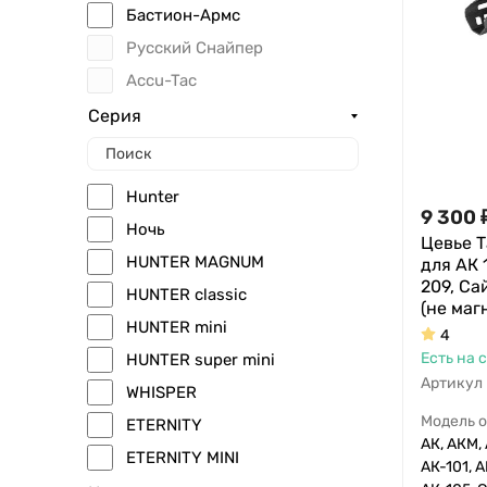
Бастион-Армс
Русский Снайпер
Accu-Tac
Серия
Hunter
9 300
Ночь
Цевье 
HUNTER MAGNUM
для АК 
209, Са
HUNTER classic
(не маг
HUNTER mini
4
Есть на 
HUNTER super mini
Артикул
WHISPER
Модель 
ETERNITY
АК, АКМ, 
ETERNITY MINI
АК-101, А