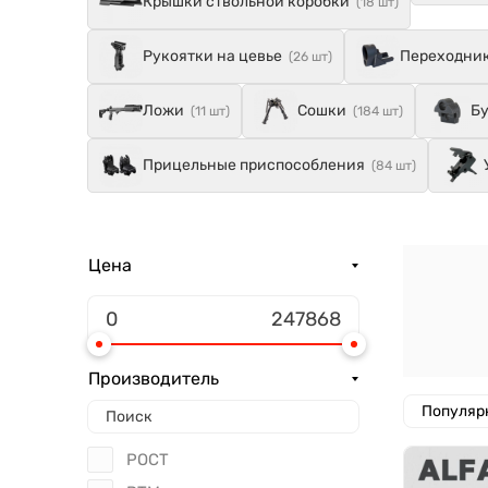
Крышки ствольной коробки
(18 шт)
Рукоятки на цевье
Переходник
(26 шт)
Ложи
Сошки
Бу
(11 шт)
(184 шт)
Прицельные приспособления
(84 шт)
Цена
Производитель
Популяр
РОСТ