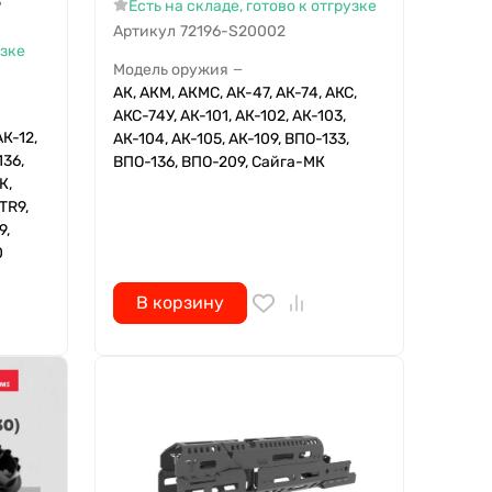
ь
Есть на складе, готово к отгрузке
Артикул
72196-S20002
узке
Модель оружия
—
АК, АКМ, АКМС, АК-47, АК-74, АКС,
АКС-74У, АК-101, АК-102, АК-103,
АК-12,
АК-104, АК-105, АК-109, ВПО-133,
136,
ВПО-136, ВПО-209, Сайга-МК
К,
TR9,
9,
0
В корзину