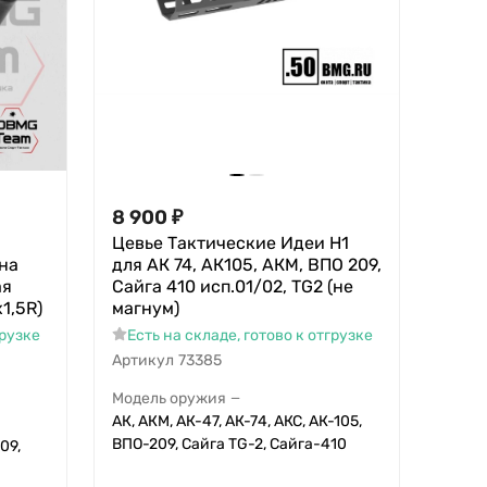
8 900
₽
Цевье Тактические Идеи Н1
 на
для АК 74, АК105, АКМ, ВПО 209,
ая
Сайга 410 исп.01/02, TG2 (не
х1,5R)
магнум)
грузке
Есть на складе, готово к отгрузке
Артикул
73385
Модель оружия
—
АК, АКМ, АК-47, АК-74, АКС, АК-105,
ВПО-209, Сайга TG-2, Сайга-410
09,