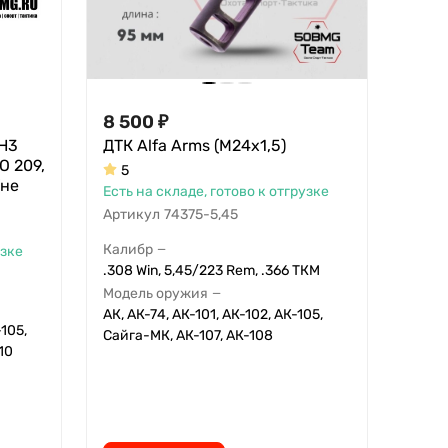
8 500
₽
 Н3
ДТК Alfa Arms (М24х1,5)
О 209,
5
(не
Есть на складе, готово к отгрузке
Артикул
74375-5,45
Калибр
—
узке
.308 Win, 5,45/223 Rem, .366 ТКМ
Модель оружия
—
АК, АК-74, АК-101, АК-102, АК-105,
-105,
Сайга-МК, АК-107, АК-108
10