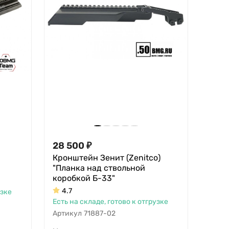
28 500
₽
Кронштейн Зенит (Zenitco)
"Планка над ствольной
коробкой Б-33"
4.7
узке
Есть на складе, готово к отгрузке
Артикул
71887-02