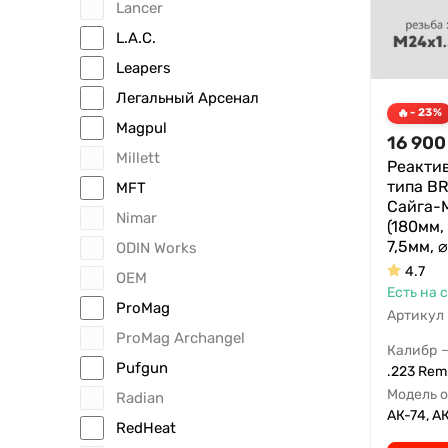
Lancer
L.A.C.
Leapers
Легальный Арсенал
- 23%
Magpul
16 900
Millett
Реакти
типа BR
MFT
Сайга-М
Nimar
(180мм,
7,5мм, 
ODIN Works
4.7
OEM
Есть на 
ProMag
Артикул
ProMag Archangel
Калибр
Pufgun
.223 Rem 
Модель 
Radian
АК-74, А
RedHeat