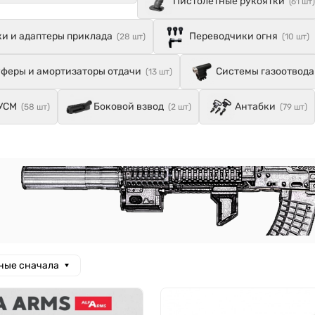
Пистолетные рукоятки
(61 шт)
и и адаптеры приклада
Переводчики огня
(28 шт)
(10 шт)
феры и амортизаторы отдачи
Системы газоотвода
(13 шт)
УСМ
Боковой взвод
Антабки
(58 шт)
(2 шт)
(79 шт)
ные сначала