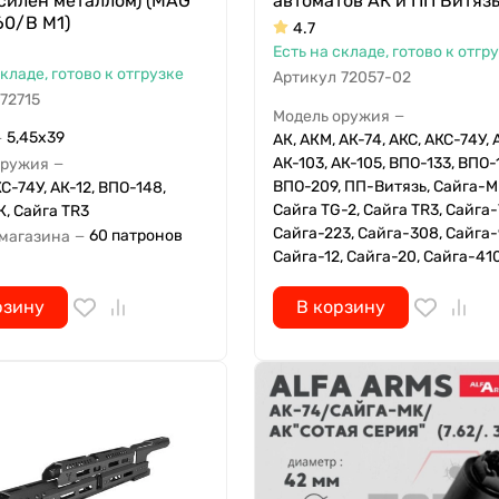
силен металлом) (MAG
автоматов АК и ПП Витяз
60/B M1)
4.7
Есть на складе, готово к отгр
складе, готово к отгрузке
Артикул
72057-02
72715
Модель оружия
—
5,45x39
АК, АКМ, АК-74, АКС, АКС-74У, 
—
АК-103, АК-105, ВПО-133, ВПО-
оружия
—
ВПО-209, ПП-Витязь, Сайга-М
С-74У, АК-12, ВПО-148,
Сайга TG-2, Сайга TR3, Сайга-
, Сайга TR3
Сайга-223, Сайга-308, Сайга-
60 патронов
 магазина
—
Сайга-12, Сайга-20, Сайга-41
рзину
В корзину