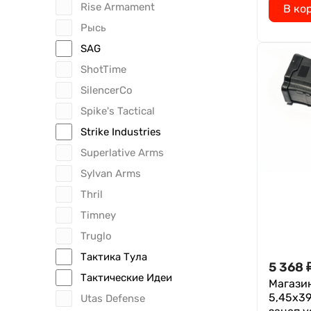
Rise Armament
В ко
Рысь
SAG
ShotTime
SilencerCo
Spike's Tactical
Strike Industries
Superlative Arms
Sylvan Arms
Thril
Timney
Truglo
Тактика Тула
5 368
Тактические Идеи
Магазин
5,45х39
Utas Defense