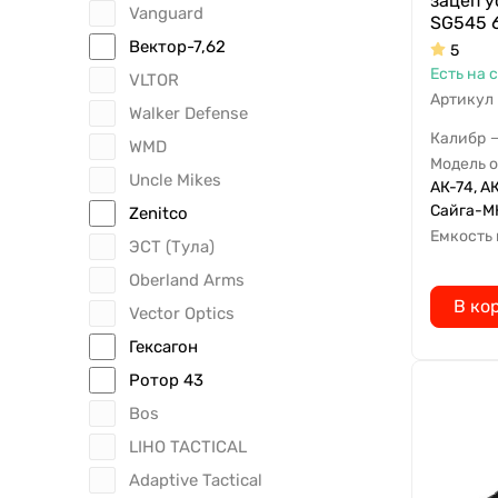
зацеп у
Vanguard
SG545 
Вектор-7,62
5
Есть на 
VLTOR
Артикул
Walker Defense
Калибр
WMD
Модель 
Uncle Mikes
АК-74, АК
Сайга-МК
Zenitсo
Емкость
ЭСТ (Тула)
Oberland Arms
В ко
Vector Optics
Гексагон
Ротор 43
Bos
LIHO TACTICAL
Adaptive Tactical