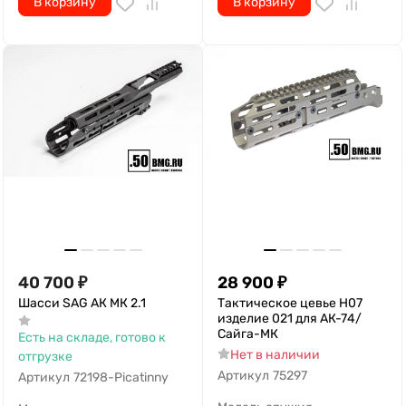
В корзину
В корзину
40 700
₽
28 900
₽
Шасси SAG АК МК 2.1
Тактическое цевье H07
изделие 021 для АК-74/
Сайга-МК
Есть на складе, готово к
Нет в наличии
отгрузке
Артикул
75297
Артикул
72198-Picatinny