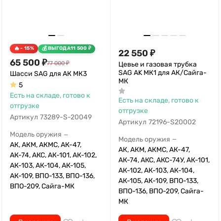
- 15%
ВЫГОДА
11 500
₽
22 550
₽
65 500
₽
77 000
₽
Цевье и газовая трубка
SAG AK МК1 для АК/Сайга-
Шасси SAG для АК МК3
МК
5
Есть на складе, готово к
Есть на складе, готово к
отгрузке
отгрузке
Артикул
73289-S-20049
Артикул
72196-S20002
Модель оружия
—
Модель оружия
—
АК, АКМ, АКМС, АК-47,
АК, АКМ, АКМС, АК-47,
АК-74, АКС, АК-101, АК-102,
АК-74, АКС, АКС-74У, АК-101,
АК-103, АК-104, АК-105,
АК-102, АК-103, АК-104,
АК-109, ВПО-133, ВПО-136,
АК-105, АК-109, ВПО-133,
ВПО-209, Сайга-МК
ВПО-136, ВПО-209, Сайга-
МК