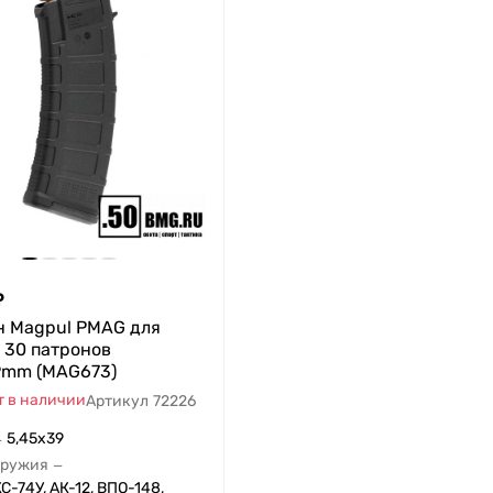
₽
н Magpul PMAG для
 30 патронов
9mm (MAG673)
т в наличии
Артикул
72226
5,45x39
—
оружия
—
С-74У, АК-12, ВПО-148,