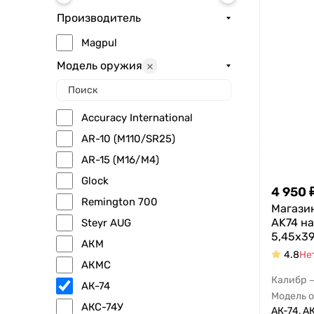
Производитель
Magpul
Модель оружия
Accuracy International
AR-10 (M110/SR25)
AR-15 (M16/M4)
Glock
4 950
Remington 700
Магази
AK74 на
Steyr AUG
5,45x3
АКМ
4.8
Не
АКМС
Калибр
АК-74
Модель 
АКС-74У
АК-74, АК