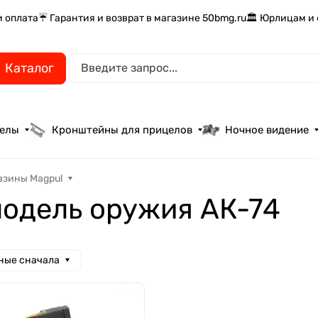
и оплата
☔ Гарантия и возврат в магазине 50bmg.ru
🏛️ Юрлицам и
Каталог
целы
Кронштейны для прицелов
Ночное видение
азины Magpul
модель оружия АК-74
ные сначала