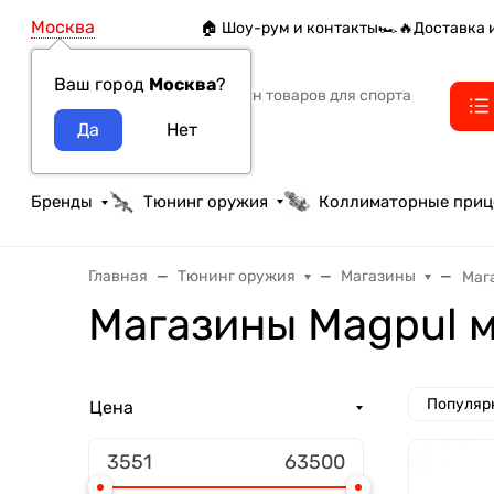
Москва
🏠 Шоу-рум и контакты
🏎️🔥Доставка 
Ваш город
Москва
?
Интернет-магазин товаров для спорта
тактики и охоты
Бренды
Тюнинг оружия
Коллиматорные при
Главная
Тюнинг оружия
Магазины
Маг
Магазины Magpul 
Популяр
Цена