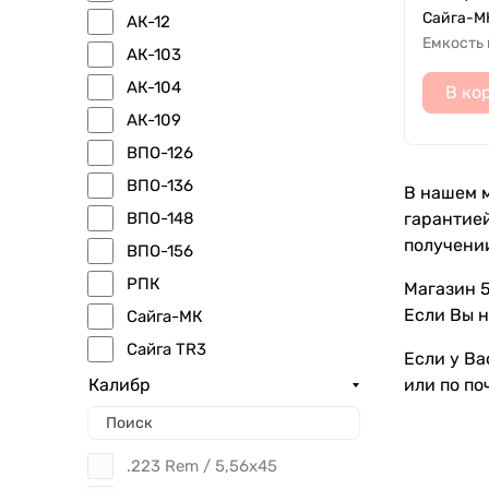
Сайга-МК
АК-12
Емкость
АК-103
АК-104
В ко
АК-109
ВПО-126
ВПО-136
В нашем м
ВПО-148
гарантией
получени
ВПО-156
РПК
Магазин 5
Если Вы н
Сайга-МК
Сайга TR3
Если у Ва
или по по
Калибр
.223 Rem / 5,56x45