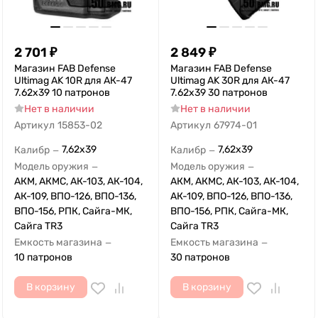
2 701
₽
2 849
₽
Магазин FAB Defense
Магазин FAB Defense
Ultimag AK 10R для АК-47
Ultimag AK 30R для АК-47
7.62x39 10 патронов
7.62x39 30 патронов
Нет в наличии
Нет в наличии
Артикул
15853-02
Артикул
67974-01
7,62x39
7,62x39
Калибр
Калибр
—
—
Модель оружия
Модель оружия
—
—
АКМ, АКМС, АК-103, АК-104,
АКМ, АКМС, АК-103, АК-104,
АК-109, ВПО-126, ВПО-136,
АК-109, ВПО-126, ВПО-136,
ВПО-156, РПК, Сайга-МК,
ВПО-156, РПК, Сайга-МК,
Сайга TR3
Сайга TR3
Емкость магазина
Емкость магазина
—
—
10 патронов
30 патронов
В корзину
В корзину