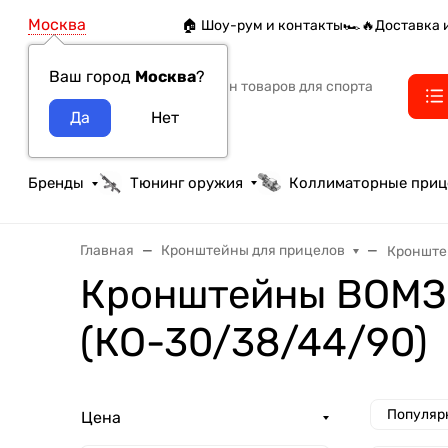
Москва
🏠 Шоу-рум и контакты
🏎️🔥Доставка 
Ваш город
Москва
?
Интернет-магазин товаров для спорта
тактики и охоты
Бренды
Тюнинг оружия
Коллиматорные при
Главная
Кронштейны для прицелов
Кронште
Кронштейны ВОМЗ
(КО-30/38/44/90)
Популяр
Цена