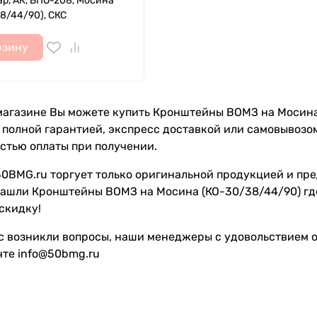
ар, АК, ВПО-208, Мосина
8/44/90), СКС
рзину
агазине Вы можете купить Кронштейны ВОМЗ на Мосина (
с полной гарантией, экспресс доставкой или самовывозо
стью оплаты при получении.
0BMG.ru торгует только оригинальной продукцией и пре
нашли Кронштейны ВОМЗ на Мосина (КО-30/38/44/90) где
скидку!
с возникли вопросы, наши менеджеры с удовольствием от
чте info@50bmg.ru