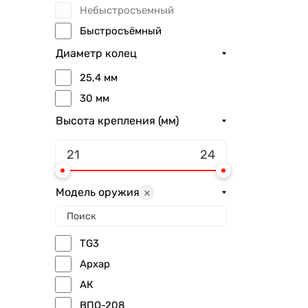
Небыстросъемный
Быстросъёмный
Диаметр колец
25,4 мм
30 мм
Высота крепления (мм)
Модель оружия
TG3
Архар
АК
ВПО-208