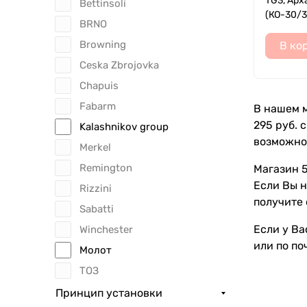
TG3, Арх
Bettinsoli
(КО-30/3
BRNO
Browning
В ко
Ceska Zbrojovka
Chapuis
Fabarm
В нашем м
295 руб. 
Kalashnikov group
возможно
Merkel
Remington
Магазин 5
Если Вы 
Rizzini
получите 
Sabatti
Если у Ва
Winchester
или по по
Молот
ТОЗ
Принцип установки