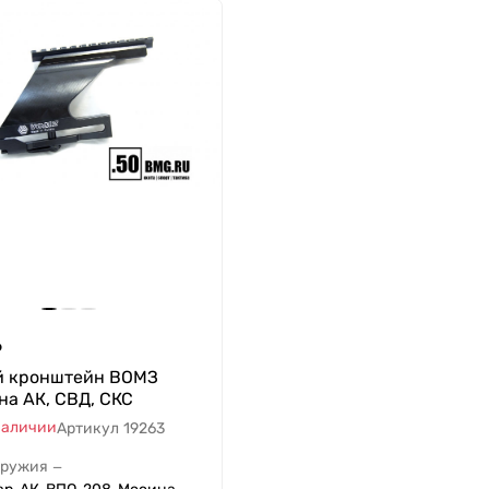
₽
й кронштейн ВОМЗ
на АК, СВД, СКС
наличии
Артикул
19263
оружия
—