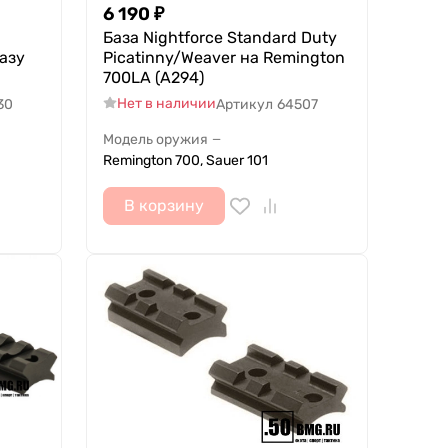
6 190
₽
База Nightforce Standard Duty
азу
Picatinny/Weaver на Remington
700LA (A294)
Нет в наличии
30
Артикул
64507
Модель оружия
—
Remington 700, Sauer 101
В корзину