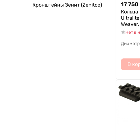
17 750
Кронштейны Зенит (Zenitco)
Кольца 
Ultrali
Weaver,
Нет в 
Диаметр
В ко