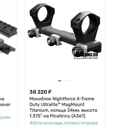
38 220
₽
на
Моноблок Nightforce X-Treme
eaver
Duty Ultralite™ MagMount
Titanium, кольца 34мм, высота
1.375" на Picatinny (A361)
грузке
Есть на складе, готово к отгрузке