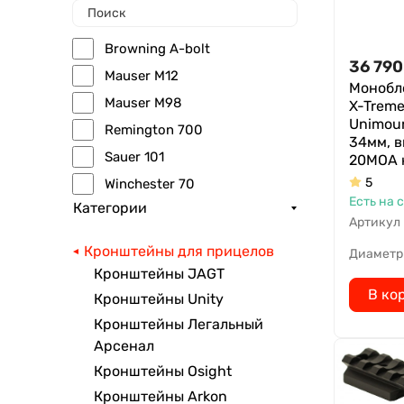
Browning A-bolt
36 790
Mauser M12
Монобло
Mauser M98
X-Treme 
Unimoun
Remington 700
34мм, в
Sauer 101
20МОА н
5
Winchester 70
Есть на 
Категории
Артикул
Кронштейны для прицелов
Диаметр
Кронштейны JAGT
В ко
Кронштейны Unity
Кронштейны Легальный
Арсенал
Кронштейны Osight
Кронштейны Arkon