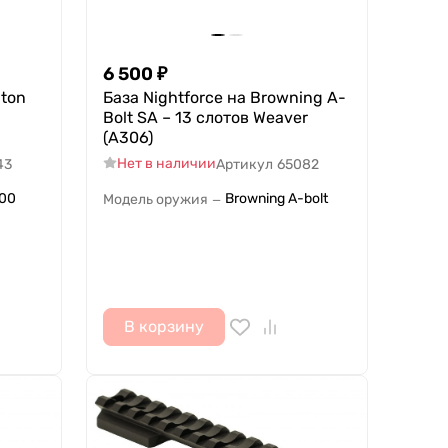
6 500
₽
gton
База Nightforce на Browning A-
Bolt SA – 13 слотов Weaver
(A306)
Нет в наличии
43
Артикул
65082
700
Browning A-bolt
Модель оружия
—
В корзину