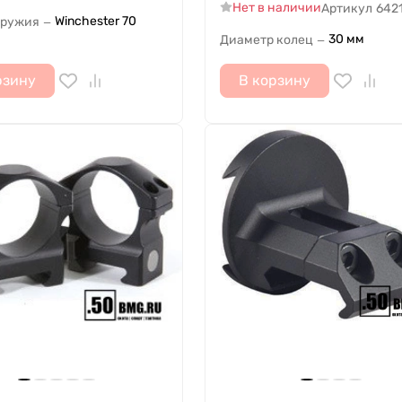
Нет в наличии
Артикул
642
Winchester 70
оружия
—
30 мм
Диаметр колец
—
рзину
В корзину