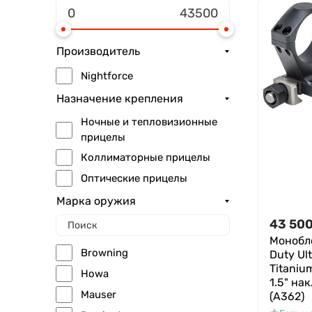
Производитель
Nightforce
Назначение крепления
Ночные и тепловизионные
прицелы
Коллиматорные прицелы
Оптические прицелы
Марка оружия
43 50
Монобло
Browning
Duty Ul
Titaniu
Howa
1.5" на
Mauser
(A362)