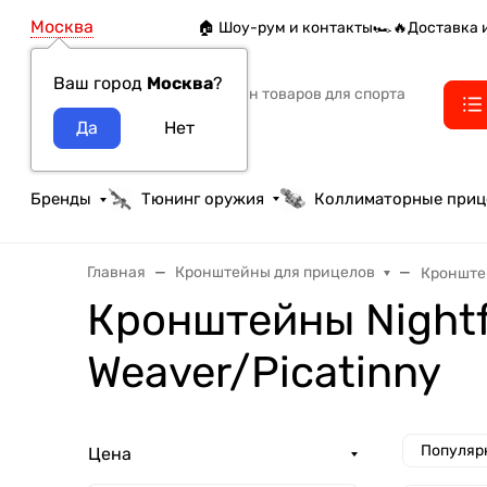
Москва
🏠 Шоу-рум и контакты
🏎️🔥Доставка 
Ваш город
Москва
?
Интернет-магазин товаров для спорта
тактики и охоты
Бренды
Тюнинг оружия
Коллиматорные при
Главная
Кронштейны для прицелов
Кронштей
Кронштейны Nightf
Weaver/Picatinny
Популяр
Цена