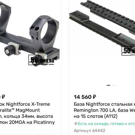
0
₽
14 560
₽
к Nightforce X-Treme
База Nightforce стальная 
tralite™ MagMount
Remington 700 LA, база W
m, кольца 34мм, высота
на 15 слотов (A112)
клон 20МОА на Picatinny
Есть на складе, готово к от
Артикул
64442