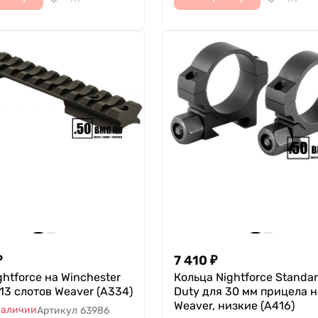
₽
7 410
₽
ghtforce на Winchester
Кольца Nightforce Standa
 13 слотов Weaver (A334)
Duty для 30 мм прицела н
Weaver, низкие (A416)
наличии
Артикул
63986