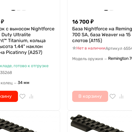
₽
16 700
₽
к с выносом Nightforce
База Nightforce на Remin
Duty Ultralite
700 SA, база Weaver на 15
t™ Titanium, кольца
слотов (A115)
ысота 1.44" наклон
Нет в наличии
Артикул
655
а Picatinny (A257)
Remington 
Модель оружия
—
складе, готово к отгрузке
35268
34 мм
 колец
—
рзину
В корзину