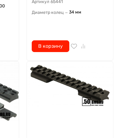
Артикул
65441
700
34 мм
Диаметр колец
—
В корзину