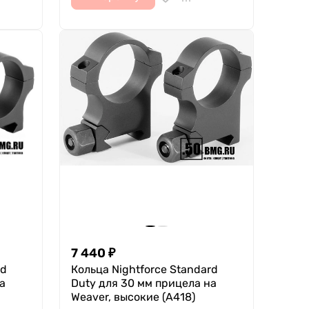
7 440
₽
rd
Кольца Nightforce Standard
а
Duty для 30 мм прицела на
Weaver, высокие (A418)