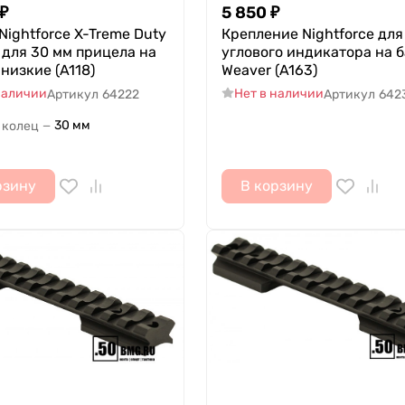
₽
5 850
₽
Nightforce X-Treme Duty
Крепление Nightforce для
te для 30 мм прицела на
углового индикатора на б
 низкие (A118)
Weaver (A163)
наличии
Нет в наличии
Артикул
64222
Артикул
642
30 мм
 колец
—
рзину
В корзину