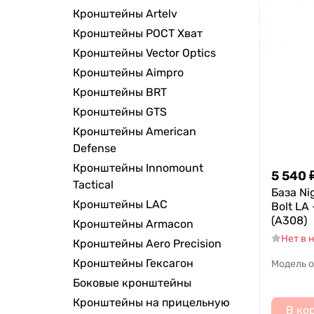
Кронштейны Artelv
Кронштейны РОСТ Хват
Кронштейны Vector Optics
Кронштейны Aimpro
Кронштейны BRT
Кронштейны GTS
Кронштейны American
Defense
Кронштейны Innomount
5 540
Tactical
База Ni
Кронштейны LAC
Bolt LA
(A308)
Кронштейны Armacon
Нет в 
Кронштейны Aero Precision
Кронштейны Гексагон
Модель 
Боковые кронштейны
Кронштейны на прицельную
В ко