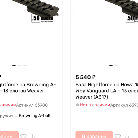
₽
5 540
₽
ghtforce на Browning A-
База Nightforce на Howa 
 – 13 слотов Weaver
Wby Vanguard LA – 13 сло
Weaver (A317)
наличии
Нет в наличии
Артикул
63980
Артикул
639
Browning A-bolt
оружия
—
рзину
В корзину