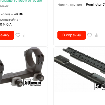
а складе, готово к отгрузке
Remington 
Модель оружия
—
64341
34 мм
 колец
—
кронштейна
—
0 M.O.A
рзину
В корзину