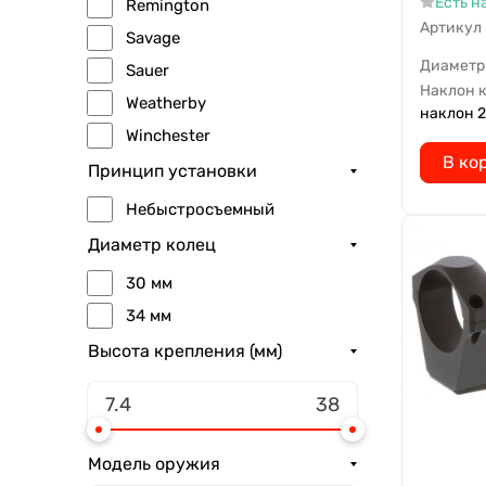
Есть н
Remington
Артикул
Savage
Диаметр
Sauer
Наклон 
Weatherby
наклон 2
Winchester
В ко
Принцип установки
Небыстросъемный
Диаметр колец
30 мм
34 мм
Высота крепления (мм)
Модель оружия