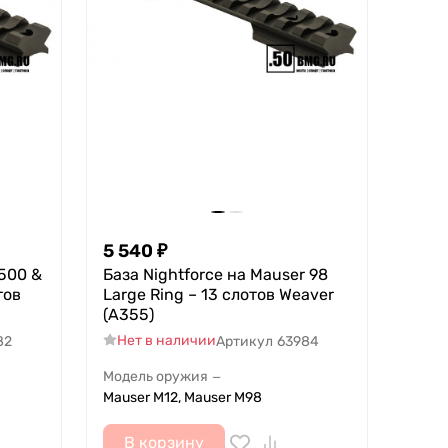
5 540
₽
1500 &
База Nightforce на Mauser 98
тов
Large Ring – 13 слотов Weaver
(A355)
Нет в наличии
82
Артикул
63984
Модель оружия
—
Mauser M12, Mauser M98
В корзину