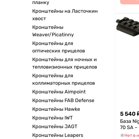
планку
Кронштейны на Ласточкин
хвост
Кронштейны
Weaver/Picatinny
Кронштейны для
оптических прицелов
Кронштейны для ночных и
тепловизионных прицелов
Кронштейны для
коллиматорных прицелов
Кронштейны Aimpoint
Кронштейны FAB Defense
Кронштейны Hawke
5 540
Кронштейны IWT
База Ni
Кронштейны JAGT
70 SA –
Кронштейны Leapers
Нет в 