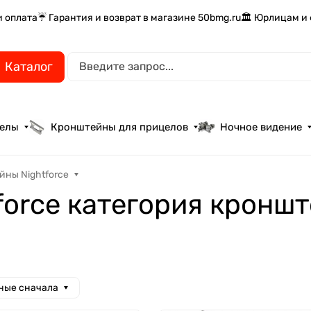
и оплата
☔ Гарантия и возврат в магазине 50bmg.ru
🏛️ Юрлицам и
Каталог
целы
Кронштейны для прицелов
Ночное видение
ны Nightforce
orce категория кронш
ные сначала