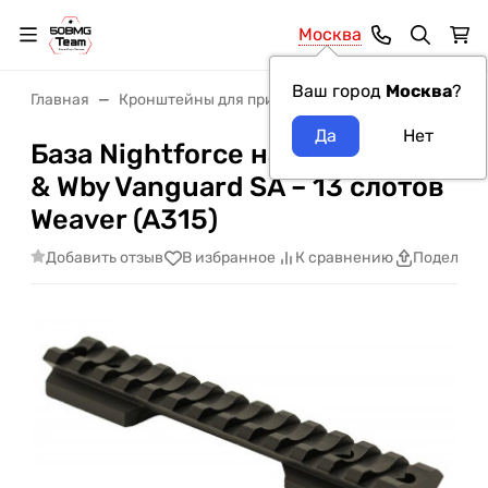
Москва
Ваш город
Москва
?
Главная
Кронштейны для прицелов
Кронштейны Night
База Nightforce на Howa 1500
& Wby Vanguard SA – 13 слотов
Weaver (A315)
Добавить отзыв
В избранное
К сравнению
Поделить