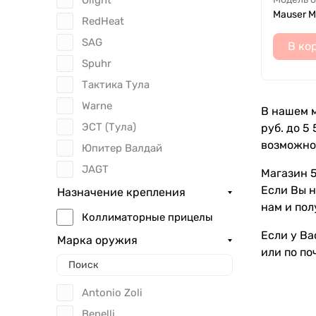
Mauser M
RedHeat
SAG
В ко
Spuhr
Тактика Тула
Warne
В нашем м
ЭСТ (Тула)
руб. до 5
возможно
Юпитер Валдай
JAGT
Магазин 5
Если Вы 
Назначение крепления
нам и пол
Коллиматорные прицелы
Если у Ва
Марка оружия
или по по
Antonio Zoli
Benelli