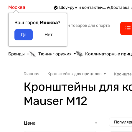
Москва
🏠 Шоу-рум и контакты
🏎️🔥Доставка 
Ваш город
Москва
?
Интернет-магазин товаров для спорта
тактики и охоты
Бренды
Тюнинг оружия
Коллиматорные при
Главная
Кронштейны для прицелов
Кронште
Кронштейны для к
Mauser M12
Популяр
Цена