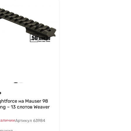
₽
ghtforce на Mauser 98
ing – 13 слотов Weaver
наличии
Артикул
63984
оружия
—