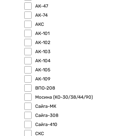
АК-47
АК-74
АКС
АК-101
АК-102
АК-103
АК-104
АК-105
АК-109
ВПО-208
Мосина (КО-30/38/44/90)
Сайга-МК
Сайга-308
Сайга-410
СКС