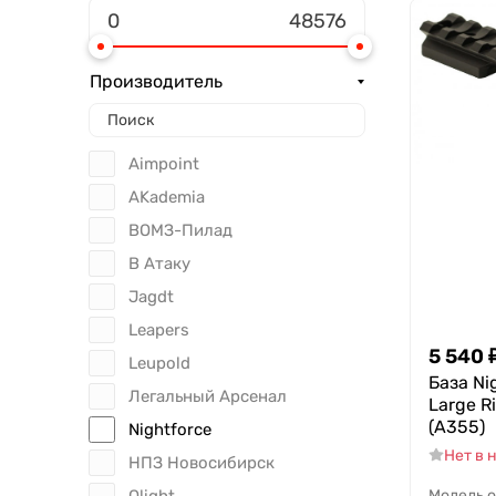
Производитель
Aimpoint
AKademia
ВОМЗ-Пилад
В Атаку
Jagdt
Leapers
5 540
Leupold
База Ni
Легальный Арсенал
Large R
(A355)
Nightforce
Нет в 
НПЗ Новосибирск
Olight
Модель 