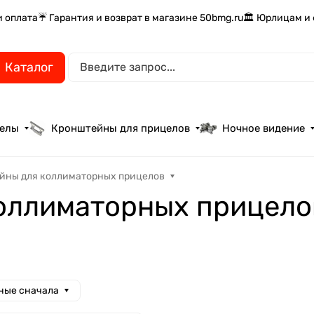
и оплата
☔ Гарантия и возврат в магазине 50bmg.ru
🏛️ Юрлицам и
Каталог
целы
Кронштейны для прицелов
Ночное видение
йны для коллиматорных прицелов
оллиматорных прицело
ные сначала