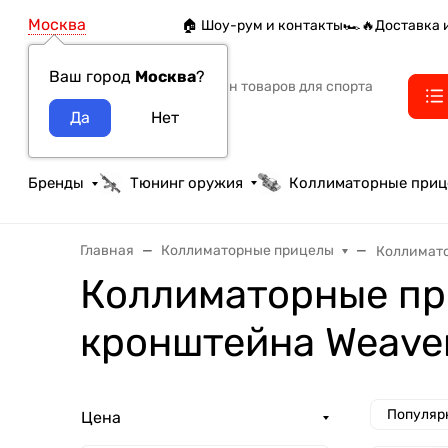
Москва
🏠 Шоу-рум и контакты
🏎️🔥Доставка 
Ваш город
Москва
?
Интернет-магазин товаров для спорта
тактики и охоты
Бренды
Тюнинг оружия
Коллиматорные при
Главная
Коллиматорные прицелы
Коллимат
Коллиматорные пр
кронштейна Weaver
Популяр
Цена