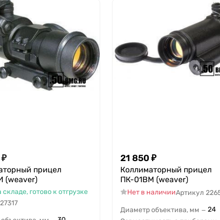
₽
21 850
₽
аторный прицел
Коллиматорный прицел
 (weaver)
ПК-01ВМ (weaver)
а складе, готово к отгрузке
Нет в наличии
Артикул
226
27317
24
Диаметр объектива, мм
—
30