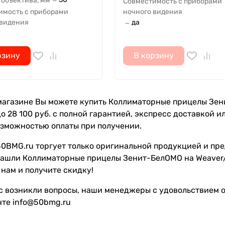
 объектива, мм
—
Совместимость с приборами
имость с приборами
ночного видения
 видения
да
—
рзину
В корзину
агазине Вы можете купить Коллиматорные прицелы Зенит
до 28 100 руб. с полной гарантией, экспресс доставкой
озможностью оплаты при получении.
0BMG.ru торгует только оригинальной продукцией и пре
нашли Коллиматорные прицелы Зенит-БелОМО на Weaver/P
нам и получите скидку!
с возникли вопросы, наши менеджеры с удовольствием от
чте info@50bmg.ru