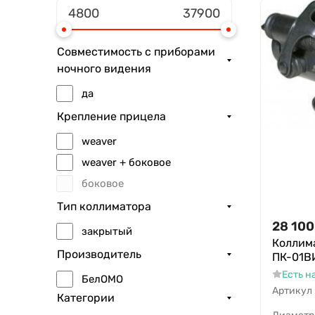
Совместимость с приборами
ночного видения
да
Крепление прицела
weaver
weaver + боковое
боковое
Тип коллиматора
28 100
закрытый
Коллим
Производитель
ПК-01ВИ
Есть н
БелОМО
Артикул
Категории