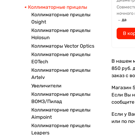
Диаметр
Коллиматорные прицелы
Совмест
ночного
Коллиматорные прицелы
да
—
Osight
Коллиматорные прицелы
В ко
Holosun
Коллиматоры Vector Optics
Коллиматорные прицелы
В нашем м
EOTech
850 руб. 
Коллиматорные прицелы
заказ с в
Artelv
Увеличители
Магазин 5
Коллиматорные прицелы
Если Вы 
ВОМЗ/Пилад
сообщите 
Коллиматорные прицелы
Если у Ва
Aimpoint
или по по
Коллиматорные прицелы
Leapers