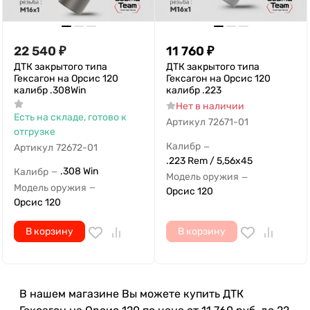
22 540
₽
11 760
₽
ДТК закрытого типа
ДТК закрытого типа
Гексагон на Орсис 120
Гексагон на Орсис 120
калибр .308Win
калибр .223
Нет в наличии
Есть на складе, готово к
Артикул
72671-01
отгрузке
Калибр
—
Артикул
72672-01
.223 Rem / 5,56x45
.308 Win
Калибр
—
Модель оружия
—
Модель оружия
—
Орсис 120
Орсис 120
В корзину
В корзину
В нашем магазине Вы можете купить ДТК