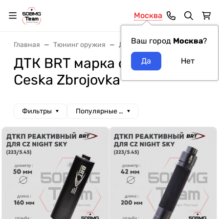
Москва
Ваш город
Москва
?
Главная
Тюнинг оружия
ДТК и Банки
ДТК BRT
ДТК BRT марка оружия
Ceska Zbrojovka
Фильтры
Популярные сначала