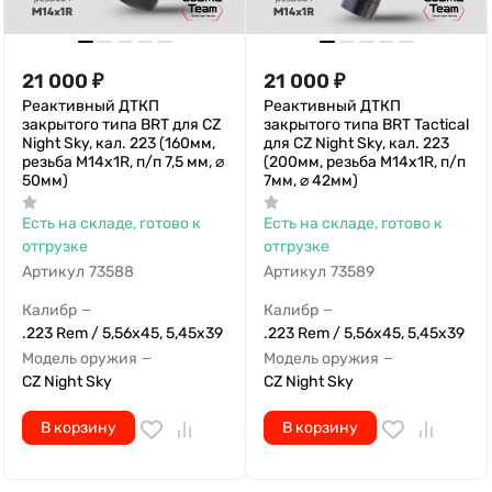
21 000
₽
21 000
₽
Реактивный ДТКП
Реактивный ДТКП
закрытого типа BRT для CZ
закрытого типа BRT Tactical
Night Sky, кал. 223 (160мм,
для CZ Night Sky, кал. 223
резьба М14х1R, п/п 7,5 мм, ⌀
(200мм, резьба М14х1R, п/п
50мм)
7мм, ⌀ 42мм)
Есть на складе, готово к
Есть на складе, готово к
отгрузке
отгрузке
Артикул
73588
Артикул
73589
Калибр
Калибр
—
—
.223 Rem / 5,56x45, 5,45х39
.223 Rem / 5,56x45, 5,45х39
Модель оружия
Модель оружия
—
—
CZ Night Sky
CZ Night Sky
В корзину
В корзину