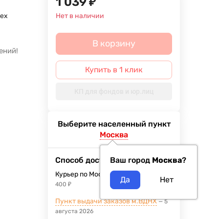
1 039
₽
ex
Нет в наличии
й
В корзину
ений!
Купить в 1 клик
КП для фондов и юр.лиц
Выберите населенный пункт
Москва
Способ доставки
Ваш город
Москва
?
Курьер по Москве
10 августа 2026
400
₽
Пункт выдачи заказов м.ВДНХ
5
августа 2026