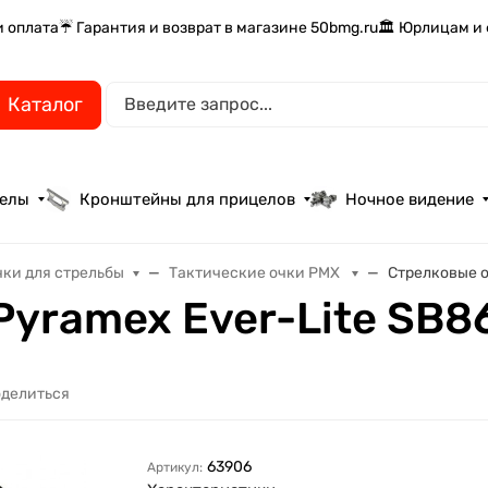
и оплата
☔ Гарантия и возврат в магазине 50bmg.ru
🏛️ Юрлицам и
Каталог
целы
Кронштейны для прицелов
Ночное видение
чки для стрельбы
Тактические очки PMX
Стрелковые о
Pyramex Ever-Lite SB
делиться
63906
Артикул: