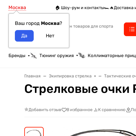
Москва
🏠 Шоу-рум и контакты
🏎️🔥Доставка 
Ваш город
Москва
?
Интернет-магазин товаров для спорта
тактики и охоты
Бренды
Тюнинг оружия
Коллиматорные при
Главная
Экипировка стрелка
Тактические о
Стрелковые очки 
Добавить отзыв
В избранное
К сравнению
По