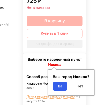
725
₽
ex
Нет в наличии
й
В корзину
ений!
Купить в 1 клик
КП для фондов и юр.лиц
Выберите населенный пункт
Москва
Способ доставки
Ваш город
Москва
?
Курьер по Москве
10 августа 2026
400
₽
Пункт выдачи заказов м.ВДНХ
5
августа 2026