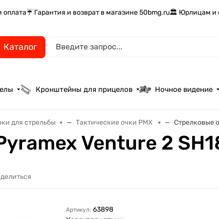
и оплата
☔ Гарантия и возврат в магазине 50bmg.ru
🏛️ Юрлицам и
Каталог
целы
Кронштейны для прицелов
Ночное видение
чки для стрельбы
Тактические очки PMX
Cтрелковые о
Pyramex Venture 2 SH1
делиться
63898
Артикул: