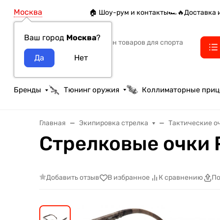
Москва
🏠 Шоу-рум и контакты
🏎️🔥Доставка 
Ваш город
Москва
?
Интернет-магазин товаров для спорта
тактики и охоты
Бренды
Тюнинг оружия
Коллиматорные при
Главная
Экипировка стрелка
Тактические о
Cтрелковые очки 
Добавить отзыв
В избранное
К сравнению
По