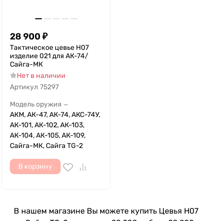
28 900
₽
Тактическое цевье H07
изделие 021 для АК-74/
Сайга-МК
Нет в наличии
Артикул
75297
Модель оружия
—
АКМ, АК-47, АК-74, АКС-74У,
АК-101, АК-102, АК-103,
АК-104, АК-105, АК-109,
Сайга-МК, Сайга TG-2
В корзину
В нашем магазине Вы можете купить Цевья H07