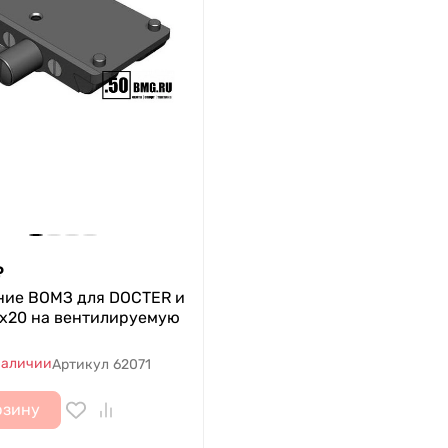
₽
ние ВОМЗ для DOCTER и
1x20 на вентилируемую
наличии
Артикул
62071
рзину