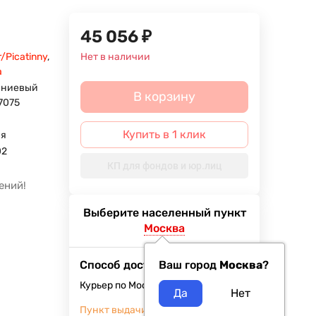
45 056
₽
/Picatinny
,
Нет в наличии
а
ниевый
В корзину
7075
Купить в 1 клик
ия
02
КП для фондов и юр.лиц
ений!
Выберите населенный пункт
Москва
Способ доставки
Ваш город
Москва
?
Курьер по Москве
Завтра
400
₽
Пункт выдачи заказов м.ВДНХ
5