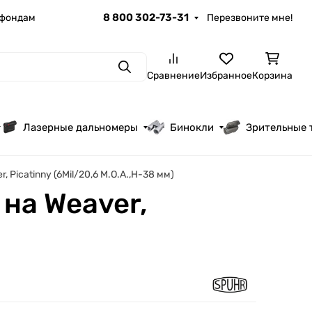
8 800 302-73-31
 фондам
Перезвоните мне!
Поиск
Сравнение
Избранное
Корзина
Лазерные дальномеры
Бинокли
Зрительные 
 Picatinny (6Mil/20,6 M.O.A.,H-38 мм)
на Weaver,