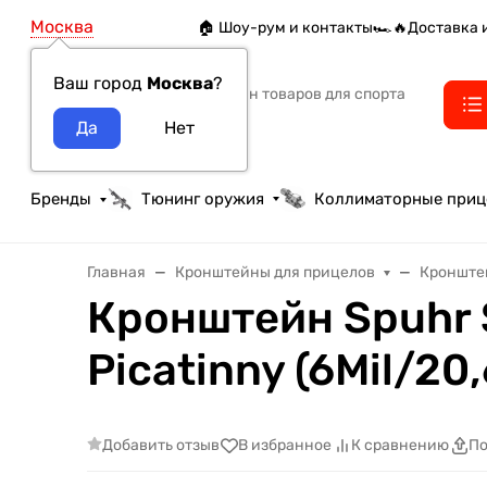
Москва
🏠 Шоу-рум и контакты
🏎️🔥Доставка 
Ваш город
Москва
?
Интернет-магазин товаров для спорта
тактики и охоты
Бренды
Тюнинг оружия
Коллиматорные при
Главная
Кронштейны для прицелов
Кронште
Кронштейн Spuhr S
Picatinny (6Mil/20
Добавить отзыв
В избранное
К сравнению
По