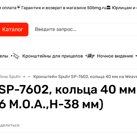
и оплата
☔ Гарантия и возврат в магазине 50bmg.ru
🏛️ Юрлицам и
Каталог
целы
Кронштейны для прицелов
Ночное видение
йны Spuhr
Кронштейн Spuhr SP-7602, кольца 40 мм на Weaver,
P-7602, кольца 40 мм 
,6 M.O.A.,H-38 мм)
делиться