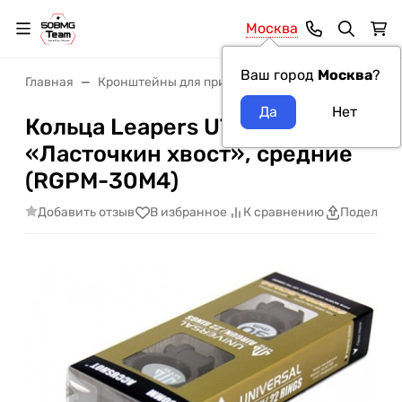
Москва
Ваш город
Москва
?
Главная
Кронштейны для прицелов
Кронштейны Leape
Кольца Leapers UTG 30 мм на
«Ласточкин хвост», средние
(RGPM-30M4)
Добавить отзыв
В избранное
К сравнению
Поделить