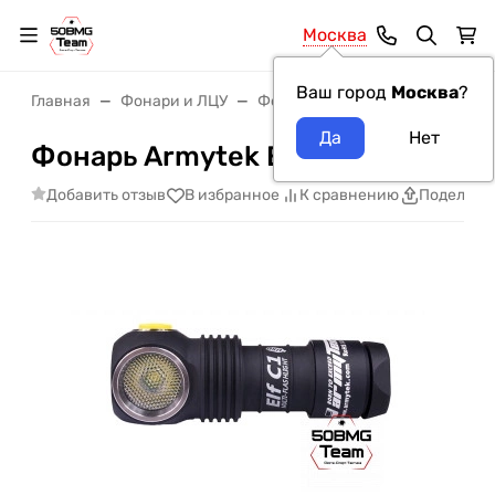
Москва
Ваш город
Москва
?
Главная
Фонари и ЛЦУ
Фонари ArmyTek
Фонарь Arm
Фонарь Armytek Elf C1
Добавить отзыв
В избранное
К сравнению
Поделить