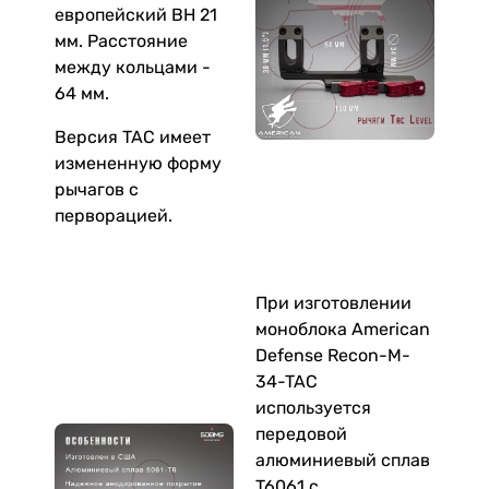
европейский BH 21
мм. Расстояние
между кольцами -
64 мм.
Версия TAC имеет
измененную форму
рычагов с
перворацией.
При изготовлении
моноблока American
Defense Recon-M-
34-TAC
используется
передовой
алюминиевый сплав
T6061 с