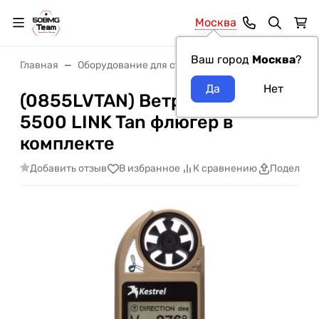
Москва
Ваш город
Москва
?
Главная
Оборудование для стрельбы и пристрелки
Ме
(0855LVTAN) Ветромер Kestrel
5500 LINK Tan флюгер в
комплекте
Добавить отзыв
В избранное
К сравнению
Поделить