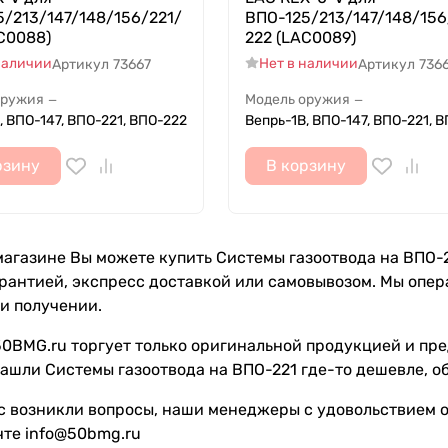
/213/147/148/156/221/
ВПО-125/213/147/148/156
C0088)
222 (LAC0089)
наличии
Нет в наличии
Артикул
73667
Артикул
736
оружия
Модель оружия
—
—
, ВПО-147, ВПО-221, ВПО-222
Вепрь-1В, ВПО-147, ВПО-221, 
рзину
В корзину
агазине Вы можете купить Системы газоотвода на ВПО-221
рантией, экспресс доставкой или самовывозом. Мы опе
и получении.
0BMG.ru торгует только оригинальной продукцией и пре
ашли Системы газоотвода на ВПО-221 где-то дешевле, о
с возникли вопросы, наши менеджеры с удовольствием от
чте info@50bmg.ru