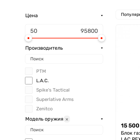
Популяр
Цена
Производитель
РТМ
L.A.C.
Spike's Tactical
Superlative Arms
Zenitсo
Модель оружия
15 500
Блок г
LAC REX