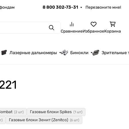
8 800 302-73-31
 фондам
Перезвоните мне!
Поиск
Сравнение
Избранное
Корзина
Лазерные дальномеры
Бинокли
Зрительные 
221
Combat
Газовые блоки Spikes
(2 шт)
(1 шт)
Газовые блоки Зенит (Zenitco)
т)
(6 шт)