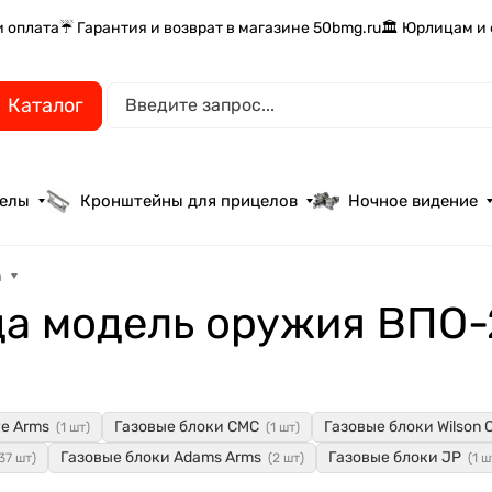
и оплата
☔ Гарантия и возврат в магазине 50bmg.ru
🏛️ Юрлицам и
Каталог
целы
Кронштейны для прицелов
Ночное видение
а
да модель оружия ВПО-
ve Arms
Газовые блоки CMC
Газовые блоки Wilson 
(1 шт)
(1 шт)
Газовые блоки Adams Arms
Газовые блоки JP
37 шт)
(2 шт)
(1 ш