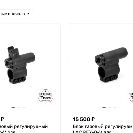
ные сначала
₽
15 500
₽
азовый регулируемый
Блок газовый регулируе
-V для
LAC REX-0-V для