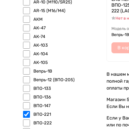
AR-10 (M110/SR25)
ВПО-125
AR-15 (M16/M4)
222 (LA
Нет в 
АКМ
АК-47
Модель 
Вепрь-1В
АК-74
АК-103
В ко
АК-104
АК-105
Вепрь-1В
В нашем м
Вепрь-12 (ВПО-205)
полной га
оплаты пр
ВПО-133
ВПО-136
Магазин 5
ВПО-147
Если Вы н
ВПО-221
Если у Ва
ВПО-222
или по по