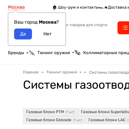
Москва
🏠 Шоу-рум и контакты
🏎️🔥Доставка 
Ваш город
Москва
?
Интернет-магазин товаров для спорта
тактики и охоты
Бренды
Тюнинг оружия
Коллиматорные при
Главная
Тюнинг оружия
Системы газоотвод
Системы газоотво
Газовые блоки РТМ
Газовые блоки Superlati
(1 шт)
Газовые блоки Geissele
Газовые блоки LAC
(1 шт)
(