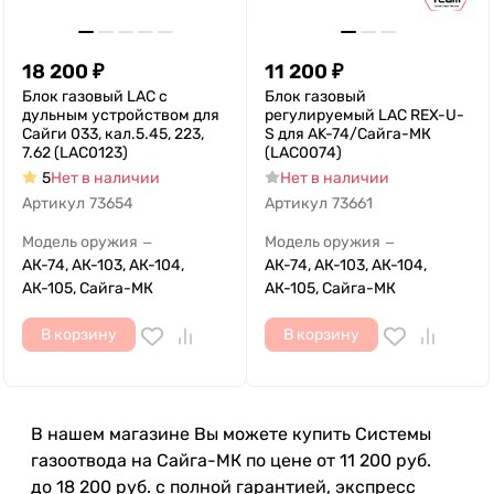
18 200
₽
11 200
₽
Блок газовый LAC с
Блок газовый
дульным устройством для
регулируемый LAC REX-U-
Сайги 033, кал.5.45, 223,
S для AK-74/Сайга-МК
7.62 (LAC0123)
(LAC0074)
5
Нет в наличии
Нет в наличии
Артикул
73654
Артикул
73661
Модель оружия
Модель оружия
—
—
АК-74, АК-103, АК-104,
АК-74, АК-103, АК-104,
АК-105, Сайга-МК
АК-105, Сайга-МК
В корзину
В корзину
В нашем магазине Вы можете купить Системы
газоотвода на Сайга-МК по цене от 11 200 руб.
до 18 200 руб. с полной гарантией, экспресс