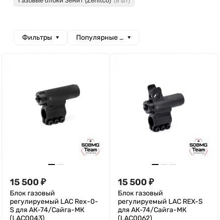
Газовые блоки Зенит (Zenitco)
(6 шт)
Фильтры
Популярные сначала
15 500
₽
15 500
₽
Блок газовый
Блок газовый
регулируемый LAC Rex-0-
регулируемый LAC REX-S
S для АК-74/Сайга-МК
для АК-74/Сайга-МК
(LAC0043)
(LAC0062)