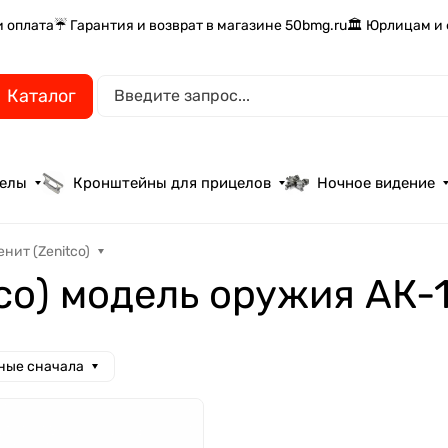
и оплата
☔ Гарантия и возврат в магазине 50bmg.ru
🏛️ Юрлицам и
Каталог
целы
Кронштейны для прицелов
Ночное видение
нит (Zenitco)
tco) модель оружия АК-
ные сначала