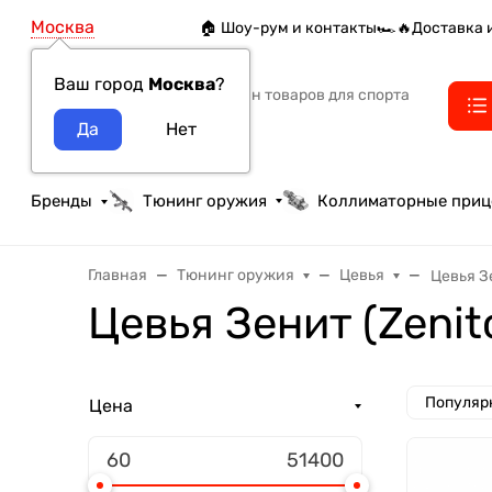
Москва
🏠 Шоу-рум и контакты
🏎️🔥Доставка 
Ваш город
Москва
?
Интернет-магазин товаров для спорта
тактики и охоты
Бренды
Тюнинг оружия
Коллиматорные при
Главная
Тюнинг оружия
Цевья
Цевья Зе
Цевья Зенит (Zeni
Популяр
Цена