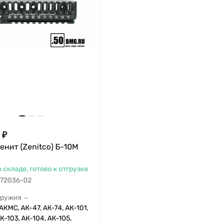
₽
енит (Zenitco) Б-10М
а складе, готово к отгрузке
72036-02
оружия
—
АКМС, АК-47, АК-74, АК-101,
К-103, АК-104, АК-105,