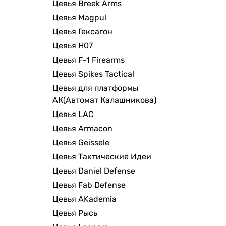
Цевья Breek Arms
Цевья Magpul
Цевья Гексагон
Цевья H07
Цевья F-1 Firearms
Цевья Spikes Tactical
Цевья для платформы
АК(Автомат Калашникова)
Цевья LAC
Цевья Armacon
Цевья Geissele
Цевья Тактические Идеи
Цевья Daniel Defense
Цевья Fab Defense
Цевья AKademia
Цевья Рысь