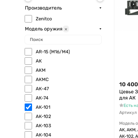
Производитель
Zenitсo
Модель оружия
AR-15 (M16/M4)
АК
АКМ
АКМС
10 400
АК-47
Цевье З
для АК
АК-74
Есть н
АК-101
Артикул
АК-102
Модель 
АК-103
АК, АКМ, 
АК-104
АК-102, А