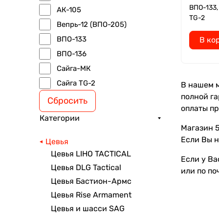
ВПО-133,
АК-105
TG-2
Вепрь-12 (ВПО-205)
ВПО-133
В ко
ВПО-136
Сайга-МК
Сайга TG-2
В нашем м
полной га
Сбросить
оплаты пр
Категории
Магазин 5
Если Вы н
Цевья
Цевья LIHO TACTICAL
Если у Ва
Цевья DLG Tactical
или по по
Цевья Бастион-Армс
Цевья Rise Armament
Цевья и шасси SAG